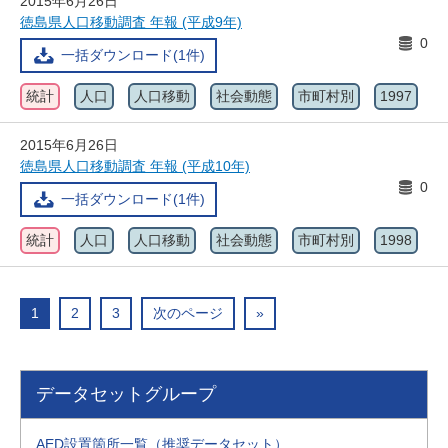
2015年6月26日
徳島県人口移動調査 年報 (平成9年)
0
一括ダウンロード(1件)
統計
人口
人口移動
社会動態
市町村別
1997
2015年6月26日
徳島県人口移動調査 年報 (平成10年)
0
一括ダウンロード(1件)
統計
人口
人口移動
社会動態
市町村別
1998
1
2
3
次のページ
»
データセットグループ
AED設置箇所一覧（推奨データセット）