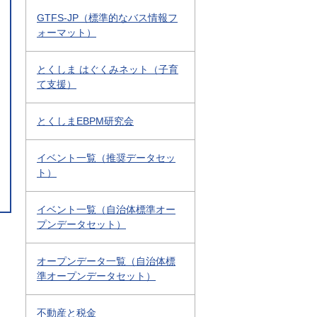
GTFS-JP（標準的なバス情報フ
ォーマット）
とくしま はぐくみネット（子育
て支援）
とくしまEBPM研究会
イベント一覧（推奨データセッ
ト）
イベント一覧（自治体標準オー
プンデータセット）
オープンデータ一覧（自治体標
準オープンデータセット）
不動産と税金