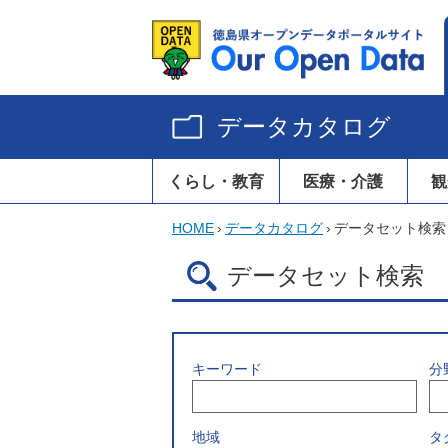
データカタログ
くらし・教育
医療・介護
観
HOME
›
データカタログ
›
データセット検索
データセット検索
キーワード
分
地域
タ