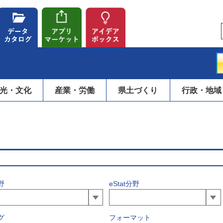
光・文化
産業・労働
県土づくり
行政・地域
野
eStat分野
グ
フォーマット