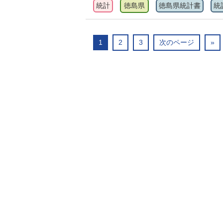
統計
徳島県
徳島県統計書
統
1
2
3
次のページ
»