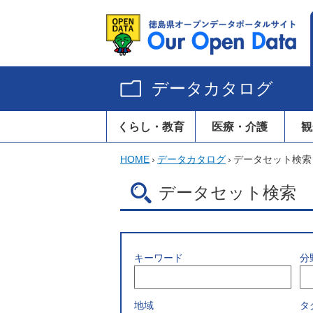
データカタログ
くらし・教育
医療・介護
観
HOME
›
データカタログ
›
データセット検索
データセット検索
キーワード
分
地域
タ