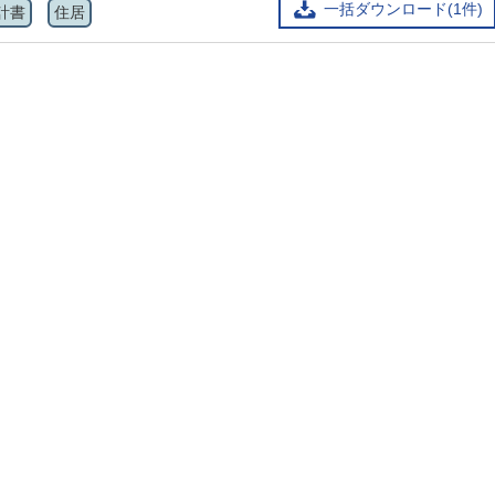
一括ダウンロード(1件)
計書
住居