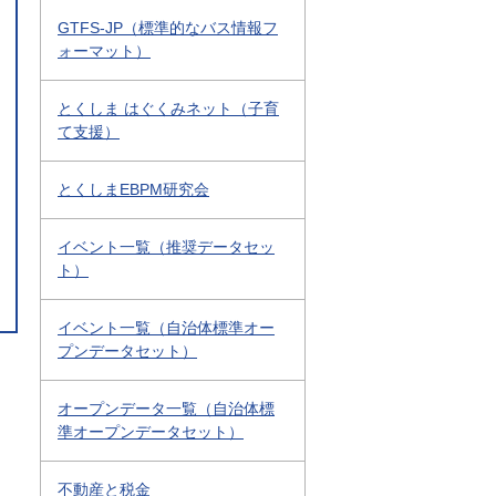
GTFS-JP（標準的なバス情報フ
ォーマット）
とくしま はぐくみネット（子育
て支援）
とくしまEBPM研究会
イベント一覧（推奨データセッ
ト）
イベント一覧（自治体標準オー
プンデータセット）
オープンデータ一覧（自治体標
準オープンデータセット）
不動産と税金