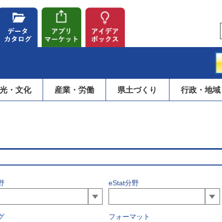
光・文化
産業・労働
県土づくり
行政・地域
野
eStat分野
グ
フォーマット