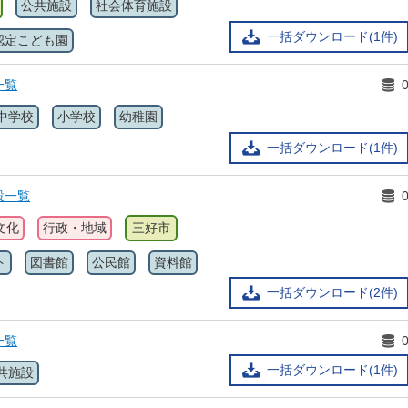
公共施設
社会体育施設
一括ダウンロード(1件)
認定こども園
一覧
中学校
小学校
幼稚園
一括ダウンロード(1件)
設一覧
文化
行政・地域
三好市
ト
図書館
公民館
資料館
一括ダウンロード(2件)
一覧
一括ダウンロード(1件)
共施設