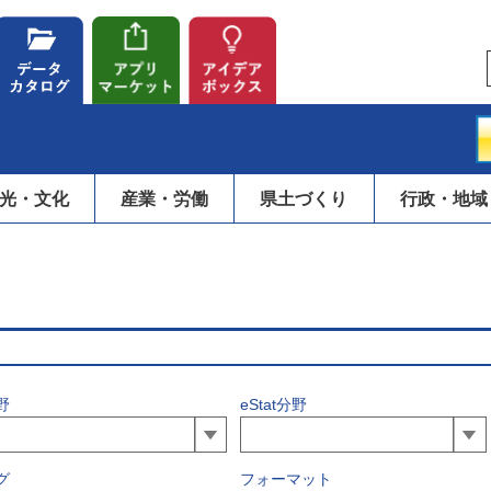
光・文化
産業・労働
県土づくり
行政・地域
野
eStat分野
グ
フォーマット