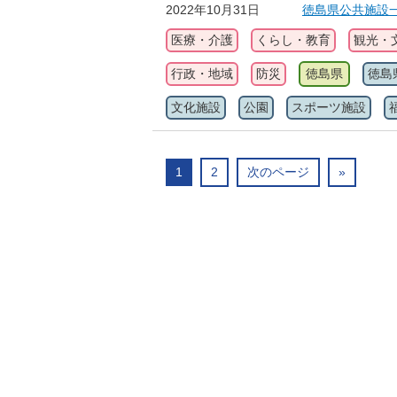
2022年10月31日
徳島県公共施設
医療・介護
くらし・教育
観光・
行政・地域
防災
徳島県
徳島
文化施設
公園
スポーツ施設
1
2
次のページ
»