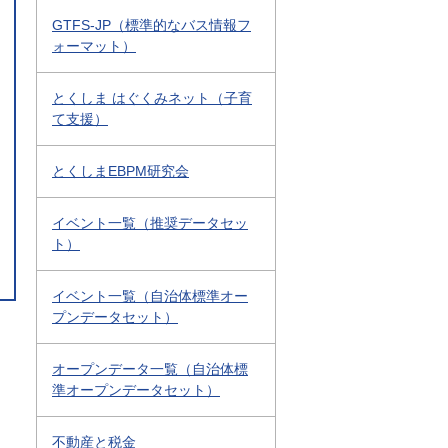
GTFS-JP（標準的なバス情報フ
ォーマット）
とくしま はぐくみネット（子育
て支援）
とくしまEBPM研究会
イベント一覧（推奨データセッ
ト）
イベント一覧（自治体標準オー
プンデータセット）
オープンデータ一覧（自治体標
準オープンデータセット）
不動産と税金