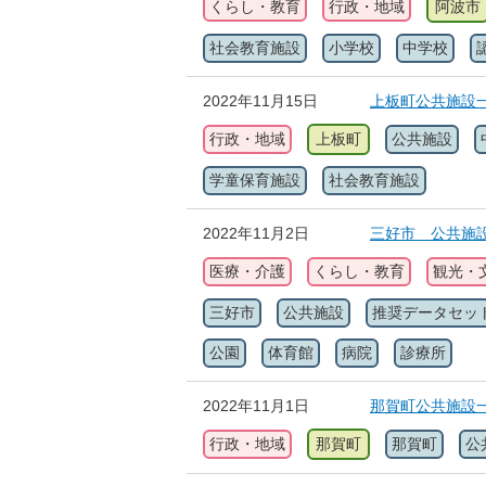
くらし・教育
行政・地域
阿波市
社会教育施設
小学校
中学校
2022年11月15日
上板町公共施設
行政・地域
上板町
公共施設
学童保育施設
社会教育施設
2022年11月2日
三好市 公共施
医療・介護
くらし・教育
観光・
三好市
公共施設
推奨データセッ
公園
体育館
病院
診療所
2022年11月1日
那賀町公共施設
行政・地域
那賀町
那賀町
公