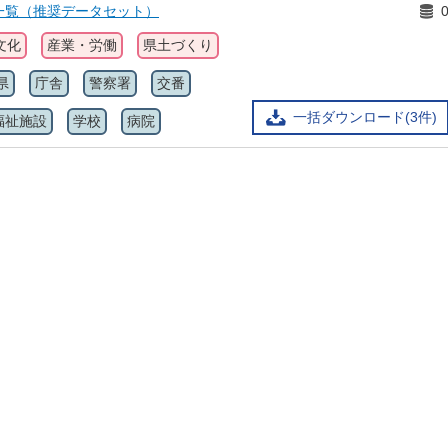
一覧（推奨データセット）
文化
産業・労働
県土づくり
県
庁舎
警察署
交番
一括ダウンロード(3件)
福祉施設
学校
病院