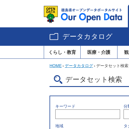
データカタログ
くらし・教育
医療・介護
観
HOME
›
データカタログ
›
データセット検索
データセット検索
キーワード
分
地域
タ