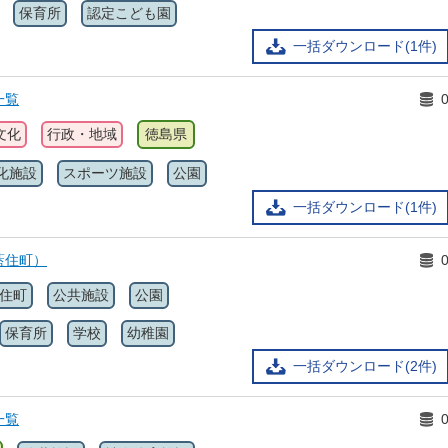
保育所
認定こども園
一括ダウンロード(1件)
一覧
文化
行政・地域
徳島県
化施設
スポーツ施設
公園
一括ダウンロード(1件)
藍住町）
住町
公共施設
公園
保育所
学校
幼稚園
一括ダウンロード(2件)
一覧