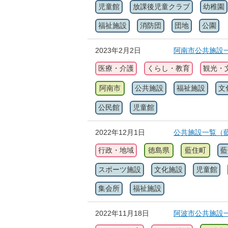
児童館
放課後児童クラブ
幼稚園
福祉施設
消防団
団地
公園
2023年2月2日
阿南市公共施設
医療・介護
くらし・教育
観光・
阿南市
公共施設
福祉施設
文
公民館
児童館
2022年12月1日
公共施設一覧（
行政・地域
徳島県
藍住町
藍
スポーツ施設
文化施設
児童館
集会所
福祉施設
2022年11月18日
阿波市公共施設