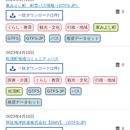
東みよし町 町営バス情報（GTFS-JP）
0
一括ダウンロード(1件)
くらし・教育
観光・文化
行政・地域
東みよし町
GTFS
GTFS-JP
バス
推奨データセット
2023年4月10日
松茂町地域コミュニティバス
0
一括ダウンロード(1件)
医療・介護
くらし・教育
観光・文化
行政・地域
松茂町
GTFS
GTFS-JP
バス
推奨データセット
2023年4月10日
阿佐海岸鉄道株式会社【DMV】（GTFS-JP)
0