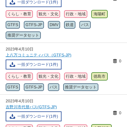
一括ダウンロード(1件)
くらし・教育
観光・文化
行政・地域
海陽町
GTFS
GTFS-JP
DMV
鉄道
バス
推奨データセット
2023年4月10日
上八万コミュニティバス（GTFS-JP)
0
一括ダウンロード(1件)
くらし・教育
観光・文化
行政・地域
徳島市
GTFS
GTFS-JP
バス
推奨データセット
2023年4月10日
吉野川市代替バス(GTFS-JP)
0
一括ダウンロード(1件)