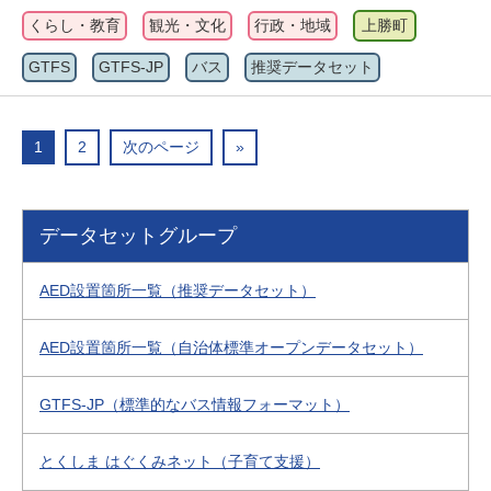
くらし・教育
観光・文化
行政・地域
上勝町
GTFS
GTFS-JP
バス
推奨データセット
1
2
次のページ
»
データセットグループ
AED設置箇所一覧（推奨データセット）
AED設置箇所一覧（自治体標準オープンデータセット）
GTFS-JP（標準的なバス情報フォーマット）
とくしま はぐくみネット（子育て支援）