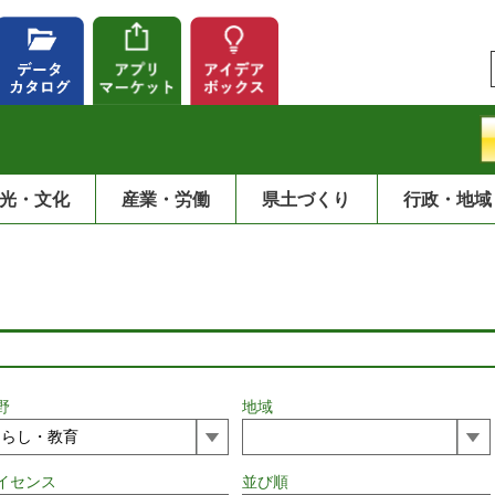
光・文化
産業・労働
県土づくり
行政・地域
野
地域
イセンス
並び順