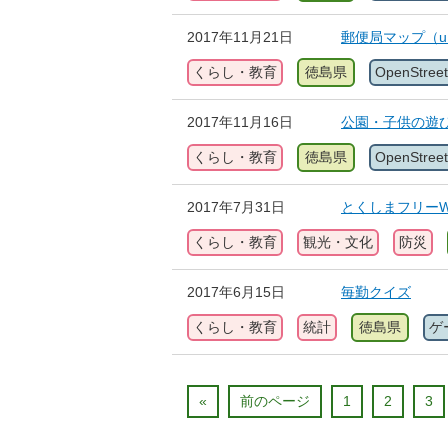
2017年11月21日
郵便局マップ（uMa
くらし・教育
徳島県
OpenStree
2017年11月16日
公園・子供の遊び場マ
くらし・教育
徳島県
OpenStree
2017年7月31日
とくしまフリーWi
くらし・教育
観光・文化
防災
2017年6月15日
毎勤クイズ
くらし・教育
統計
徳島県
ゲ
«
前のページ
1
2
3