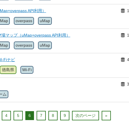
p+overpass API利用）
tMap
overpass
uMap
ップ（uMap+overpass API利用）
tMap
overpass
uMap
-Fiナビ
徳島県
Wi-Fi
ーム
4
5
6
7
8
9
次のページ
»