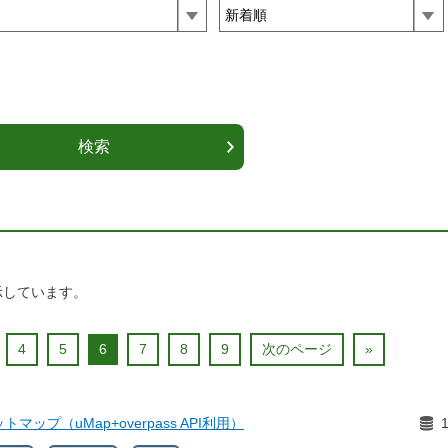
示しています。
4
5
6
7
8
9
次のページ
»
ップ（uMap+overpass API利用）