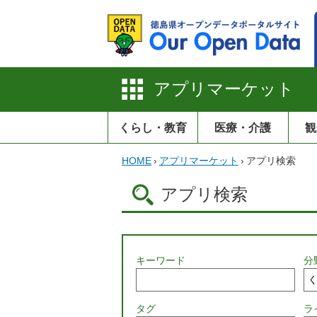
アプリマーケット
くらし・教育
医療・介護
観
HOME
›
アプリマーケット
›
アプリ検索
アプリ検索
キーワード
分
タグ
ラ