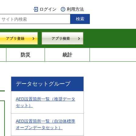
ログイン
利用方法
防災
統計
データセットグループ
AED設置箇所一覧（推奨データ
セット）
AED設置箇所一覧（自治体標準
オープンデータセット）