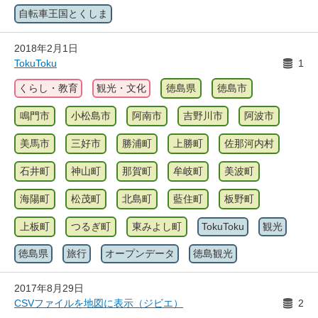
自転車王国とくしま
2018年2月1日
TokuToku
1
くらし・教育
観光・文化
徳島県
徳島市
鳴門市
小松島市
阿南市
吉野川市
阿波市
美馬市
三好市
勝浦町
上勝町
佐那河内村
石井町
神山町
那賀町
牟岐町
美波町
海陽町
松茂町
北島町
藍住町
板野町
上板町
つるぎ町
東みよし町
TokuToku
観光
徳島県
旅行
オープンデータ
徳島観光
2017年8月29日
CSVファイルを地図に表示（ジビエ）
2