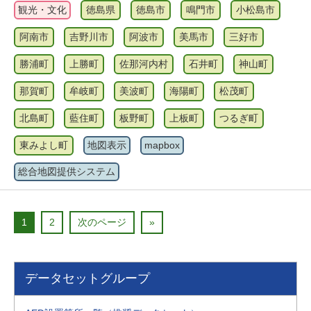
観光・文化
徳島県
徳島市
鳴門市
小松島市
阿南市
吉野川市
阿波市
美馬市
三好市
勝浦町
上勝町
佐那河内村
石井町
神山町
那賀町
牟岐町
美波町
海陽町
松茂町
北島町
藍住町
板野町
上板町
つるぎ町
東みよし町
地図表示
mapbox
総合地図提供システム
1
2
次のページ
»
データセットグループ