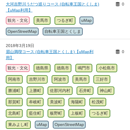
大河吉野川うだつ巡りコース (自転車王国とくしま)
0
【uMap利用】
観光・文化
美馬市
つるぎ町
uMap
OpenStreetMap
自転車王国とくしま
2018年3月19日
眉山満喫コース (自転車王国とくしま)【uMap利
0
用】
観光・文化
徳島県
徳島市
鳴門市
小松島市
阿南市
吉野川市
阿波市
美馬市
三好市
勝浦町
上勝町
佐那河内村
石井町
神山町
那賀町
牟岐町
美波町
海陽町
松茂町
北島町
藍住町
板野町
上板町
つるぎ町
東みよし町
uMap
OpenStreetMap