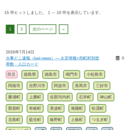
15
件ヒットしました。
1
～
10
件を表示しています。
1
2
次のページ
»
2026年7月14日
火事どこ速報（kaji.news）― 火災情報×市町村別世
0
帯数・人口カード
防災
徳島県
徳島市
鳴門市
小松島市
阿南市
吉野川市
阿波市
美馬市
三好市
勝浦町
上勝町
佐那河内村
石井町
神山町
那賀町
牟岐町
美波町
海陽町
松茂町
北島町
藍住町
板野町
上板町
つるぎ町