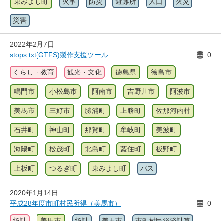
東みよし町
火事
防災
避難所
人口
火災
災害
2022年2月7日
stops.txt(GTFS)製作支援ツール
0
くらし・教育
観光・文化
徳島県
徳島市
鳴門市
小松島市
阿南市
吉野川市
阿波市
美馬市
三好市
勝浦町
上勝町
佐那河内村
石井町
神山町
那賀町
牟岐町
美波町
海陽町
松茂町
北島町
藍住町
板野町
上板町
つるぎ町
東みよし町
バス
2020年1月14日
平成28年度市町村民所得（美馬市）
0
統計
美馬市
統計
美馬市
市町村民経済計算