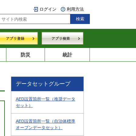
ログイン
利用方法
防災
統計
データセットグループ
AED設置箇所一覧（推奨データ
セット）
AED設置箇所一覧（自治体標準
オープンデータセット）