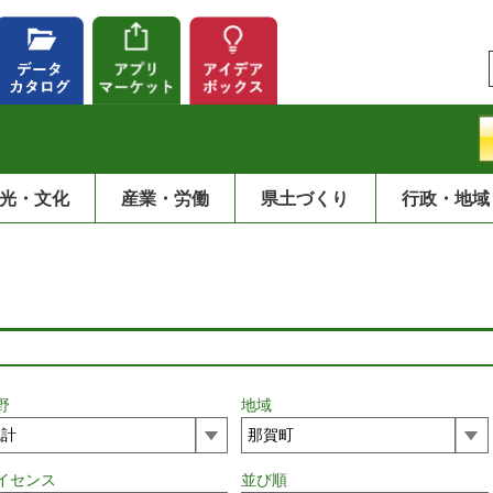
光・文化
産業・労働
県土づくり
行政・地域
野
地域
イセンス
並び順