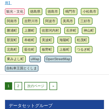
用】
観光・文化
徳島県
徳島市
鳴門市
小松島市
阿南市
吉野川市
阿波市
美馬市
三好市
勝浦町
上勝町
佐那河内村
石井町
神山町
那賀町
牟岐町
美波町
海陽町
松茂町
北島町
藍住町
板野町
上板町
つるぎ町
東みよし町
uMap
OpenStreetMap
自転車王国とくしま
1
2
次のページ
»
データセットグループ