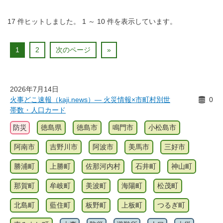
17
件ヒットしました。
1
～
10
件を表示しています。
1
2
次のページ
»
2026年7月14日
火事どこ速報（kaji.news）― 火災情報×市町村別世
0
帯数・人口カード
防災
徳島県
徳島市
鳴門市
小松島市
阿南市
吉野川市
阿波市
美馬市
三好市
勝浦町
上勝町
佐那河内村
石井町
神山町
那賀町
牟岐町
美波町
海陽町
松茂町
北島町
藍住町
板野町
上板町
つるぎ町