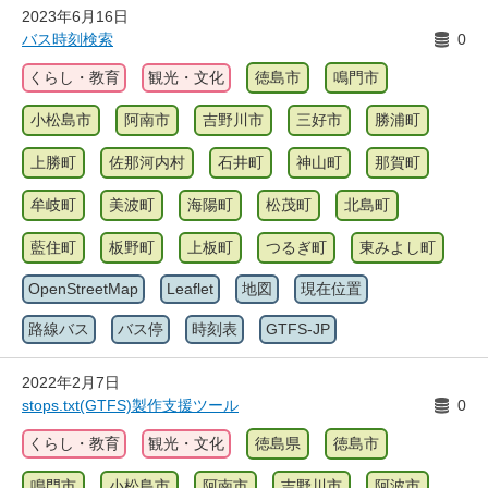
2023年6月16日
バス時刻検索
0
くらし・教育
観光・文化
徳島市
鳴門市
小松島市
阿南市
吉野川市
三好市
勝浦町
上勝町
佐那河内村
石井町
神山町
那賀町
牟岐町
美波町
海陽町
松茂町
北島町
藍住町
板野町
上板町
つるぎ町
東みよし町
OpenStreetMap
Leaflet
地図
現在位置
路線バス
バス停
時刻表
GTFS-JP
2022年2月7日
stops.txt(GTFS)製作支援ツール
0
くらし・教育
観光・文化
徳島県
徳島市
鳴門市
小松島市
阿南市
吉野川市
阿波市