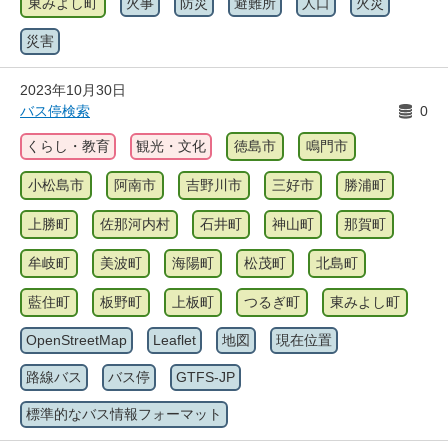
東みよし町
火事
防災
避難所
人口
火災
災害
2023年10月30日
バス停検索
0
くらし・教育
観光・文化
徳島市
鳴門市
小松島市
阿南市
吉野川市
三好市
勝浦町
上勝町
佐那河内村
石井町
神山町
那賀町
牟岐町
美波町
海陽町
松茂町
北島町
藍住町
板野町
上板町
つるぎ町
東みよし町
OpenStreetMap
Leaflet
地図
現在位置
路線バス
バス停
GTFS-JP
標準的なバス情報フォーマット