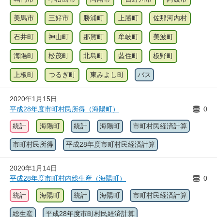
美馬市
三好市
勝浦町
上勝町
佐那河内村
石井町
神山町
那賀町
牟岐町
美波町
海陽町
松茂町
北島町
藍住町
板野町
上板町
つるぎ町
東みよし町
バス
2020年1月15日
平成28年度市町村民所得（海陽町）
0
統計
海陽町
統計
海陽町
市町村民経済計算
市町村民所得
平成28年度市町村民経済計算
2020年1月14日
平成28年度市町村内総生産（海陽町）
0
統計
海陽町
統計
海陽町
市町村民経済計算
総生産
平成28年度市町村民経済計算