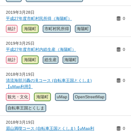
2019年3月28日
平成27年度市町村民所得（海陽町）
0
統計
海陽町
市町村民所得
海陽町
2019年3月25日
平成27年度市町村内総生産（海陽町）
0
統計
海陽町
総生産
海陽町
2018年3月19日
清流海部川轟の滝コース (自転車王国とくしま)
0
【uMap利用】
観光・文化
海陽町
uMap
OpenStreetMap
自転車王国とくしま
2018年3月19日
眉山満喫コース (自転車王国とくしま)【uMap利
0