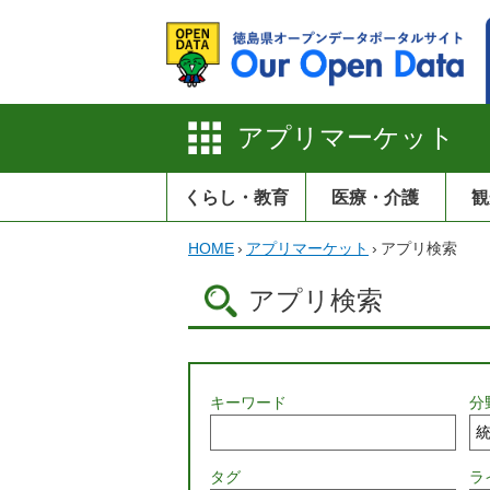
アプリマーケット
くらし・教育
医療・介護
観
HOME
›
アプリマーケット
›
アプリ検索
アプリ検索
キーワード
分
タグ
ラ