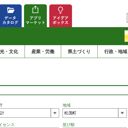
光・文化
産業・労働
県土づくり
行政・地域
野
地域
イセンス
並び順