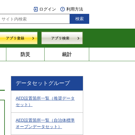
ログイン
利用方法
防災
統計
データセットグループ
AED設置箇所一覧（推奨データ
セット）
AED設置箇所一覧（自治体標準
オープンデータセット）