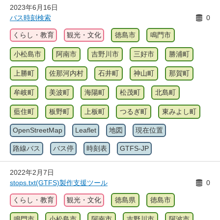
2023年6月16日
バス時刻検索
0
くらし・教育
観光・文化
徳島市
鳴門市
小松島市
阿南市
吉野川市
三好市
勝浦町
上勝町
佐那河内村
石井町
神山町
那賀町
牟岐町
美波町
海陽町
松茂町
北島町
藍住町
板野町
上板町
つるぎ町
東みよし町
OpenStreetMap
Leaflet
地図
現在位置
路線バス
バス停
時刻表
GTFS-JP
2022年2月7日
stops.txt(GTFS)製作支援ツール
0
くらし・教育
観光・文化
徳島県
徳島市
鳴門市
小松島市
阿南市
吉野川市
阿波市