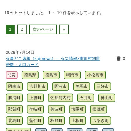
16
件ヒットしました。
1
～
10
件を表示しています。
1
2
次のページ
»
2026年7月14日
火事どこ速報（kaji.news）― 火災情報×市町村別世
0
帯数・人口カード
防災
徳島県
徳島市
鳴門市
小松島市
阿南市
吉野川市
阿波市
美馬市
三好市
勝浦町
上勝町
佐那河内村
石井町
神山町
那賀町
牟岐町
美波町
海陽町
松茂町
北島町
藍住町
板野町
上板町
つるぎ町