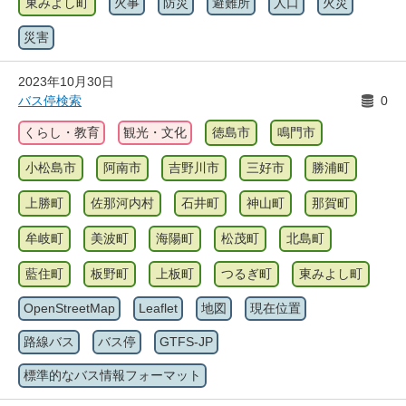
東みよし町
火事
防災
避難所
人口
火災
災害
2023年10月30日
バス停検索
0
くらし・教育
観光・文化
徳島市
鳴門市
小松島市
阿南市
吉野川市
三好市
勝浦町
上勝町
佐那河内村
石井町
神山町
那賀町
牟岐町
美波町
海陽町
松茂町
北島町
藍住町
板野町
上板町
つるぎ町
東みよし町
OpenStreetMap
Leaflet
地図
現在位置
路線バス
バス停
GTFS-JP
標準的なバス情報フォーマット