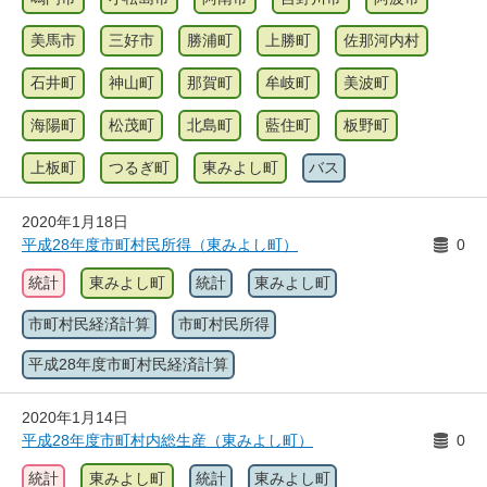
美馬市
三好市
勝浦町
上勝町
佐那河内村
石井町
神山町
那賀町
牟岐町
美波町
海陽町
松茂町
北島町
藍住町
板野町
上板町
つるぎ町
東みよし町
バス
2020年1月18日
平成28年度市町村民所得（東みよし町）
0
統計
東みよし町
統計
東みよし町
市町村民経済計算
市町村民所得
平成28年度市町村民経済計算
2020年1月14日
平成28年度市町村内総生産（東みよし町）
0
統計
東みよし町
統計
東みよし町