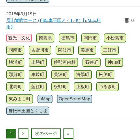
2018年3月19日
眉山満喫コース (自転車王国とくしま)【uMap利
0
用】
観光・文化
徳島県
徳島市
鳴門市
小松島市
阿南市
吉野川市
阿波市
美馬市
三好市
勝浦町
上勝町
佐那河内村
石井町
神山町
那賀町
牟岐町
美波町
海陽町
松茂町
北島町
藍住町
板野町
上板町
つるぎ町
東みよし町
uMap
OpenStreetMap
自転車王国とくしま
1
2
次のページ
»