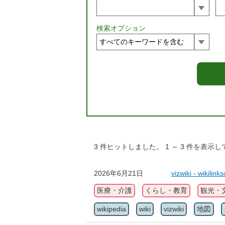
検索オプション
3
件ヒットしました。
1
～
3
件を表示し
2026年6月21日
vizwiki - wik
医療・介護
くらし・教育
観光・
wikipedia
wiki
vizwiki
地図