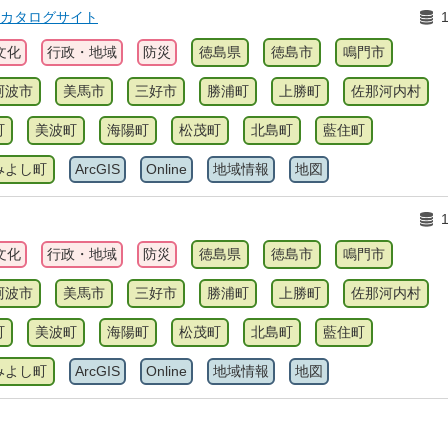
情報カタログサイト
文化
行政・地域
防災
徳島県
徳島市
鳴門市
阿波市
美馬市
三好市
勝浦町
上勝町
佐那河内村
町
美波町
海陽町
松茂町
北島町
藍住町
みよし町
ArcGIS
Online
地域情報
地図
文化
行政・地域
防災
徳島県
徳島市
鳴門市
阿波市
美馬市
三好市
勝浦町
上勝町
佐那河内村
町
美波町
海陽町
松茂町
北島町
藍住町
みよし町
ArcGIS
Online
地域情報
地図