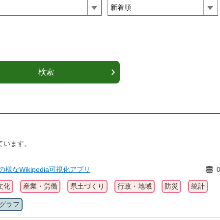
ています。
ilinksの様なWikipedia可視化アプリ
文化
産業・労働
県土づくり
行政・地域
防災
統計
グラフ