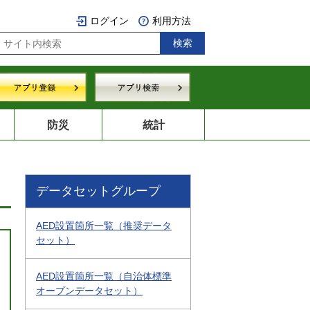
ログイン
利用方法
防災
統計
データセットグループ
AED設置箇所一覧（推奨データ
セット）
AED設置箇所一覧（自治体標準
オープンデータセット）