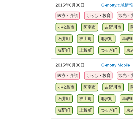
2015年6月30日
G-motty地域
医療・介護
くらし・教育
観光・
小松島市
阿南市
吉野川市
石井町
神山町
那賀町
牟岐
板野町
上板町
つるぎ町
東
2015年6月30日
G-motty Mobile
医療・介護
くらし・教育
観光・
小松島市
阿南市
吉野川市
石井町
神山町
那賀町
牟岐
板野町
上板町
つるぎ町
東