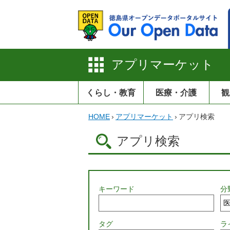
アプリマーケット
くらし・教育
医療・介護
観
HOME
›
アプリマーケット
›
アプリ検索
アプリ検索
キーワード
分
タグ
ラ