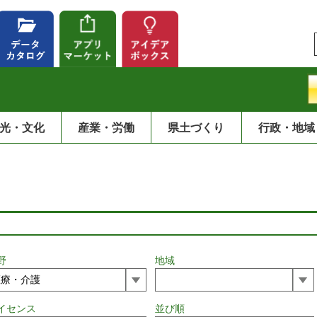
光・文化
産業・労働
県土づくり
行政・地域
野
地域
イセンス
並び順