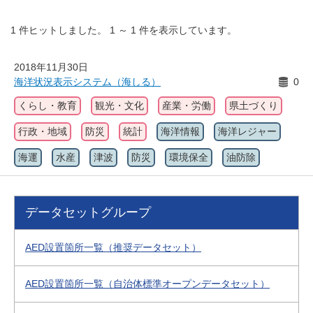
1
件ヒットしました。
1
～
1
件を表示しています。
2018年11月30日
海洋状況表示システム（海しる）
0
くらし・教育
観光・文化
産業・労働
県土づくり
行政・地域
防災
統計
海洋情報
海洋レジャー
海運
水産
津波
防災
環境保全
油防除
データセットグループ
AED設置箇所一覧（推奨データセット）
AED設置箇所一覧（自治体標準オープンデータセット）