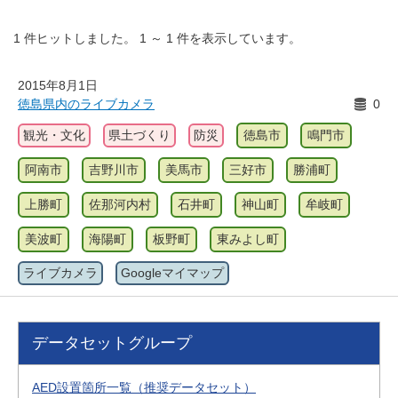
1
件ヒットしました。
1
～
1
件を表示しています。
2015年8月1日
徳島県内のライブカメラ
0
観光・文化
県土づくり
防災
徳島市
鳴門市
阿南市
吉野川市
美馬市
三好市
勝浦町
上勝町
佐那河内村
石井町
神山町
牟岐町
美波町
海陽町
板野町
東みよし町
ライブカメラ
Googleマイマップ
データセットグループ
AED設置箇所一覧（推奨データセット）