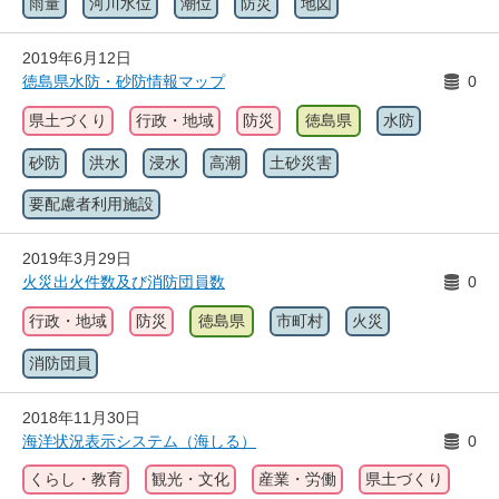
雨量
河川水位
潮位
防災
地図
2019年6月12日
徳島県水防・砂防情報マップ
0
県土づくり
行政・地域
防災
徳島県
水防
砂防
洪水
浸水
高潮
土砂災害
要配慮者利用施設
2019年3月29日
火災出火件数及び消防団員数
0
行政・地域
防災
徳島県
市町村
火災
消防団員
2018年11月30日
海洋状況表示システム（海しる）
0
くらし・教育
観光・文化
産業・労働
県土づくり