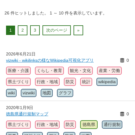
26
件ヒットしました。
1
～
10
件を表示しています。
1
2
3
次のページ
»
2026年6月21日
vizwiki - wikilinksの様なWikipedia可視化アプリ
0
医療・介護
くらし・教育
観光・文化
産業・労働
県土づくり
行政・地域
防災
統計
wikipedia
wiki
vizwiki
地図
グラフ
2020年1月9日
徳島県通行規制マップ
0
県土づくり
行政・地域
防災
徳島県
通行規制