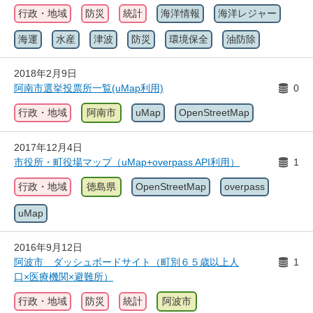
行政・地域
防災
統計
海洋情報
海洋レジャー
海運
水産
津波
防災
環境保全
油防除
2018年2月9日
阿南市選挙投票所一覧(uMap利用)
0
行政・地域
阿南市
uMap
OpenStreetMap
2017年12月4日
市役所・町役場マップ（uMap+overpass API利用）
1
行政・地域
徳島県
OpenStreetMap
overpass
uMap
2016年9月12日
阿波市 ダッシュボードサイト（町別６５歳以上人
1
口×医療機関×避難所）
行政・地域
防災
統計
阿波市