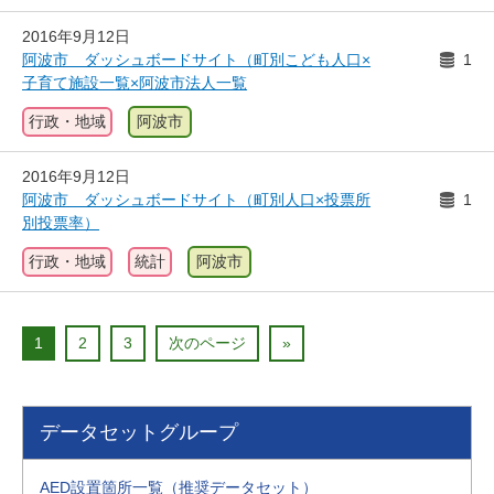
2016年9月12日
阿波市 ダッシュボードサイト（町別こども人口×
1
子育て施設一覧×阿波市法人一覧
行政・地域
阿波市
2016年9月12日
阿波市 ダッシュボードサイト（町別人口×投票所
1
別投票率）
行政・地域
統計
阿波市
1
2
3
次のページ
»
データセットグループ
AED設置箇所一覧（推奨データセット）