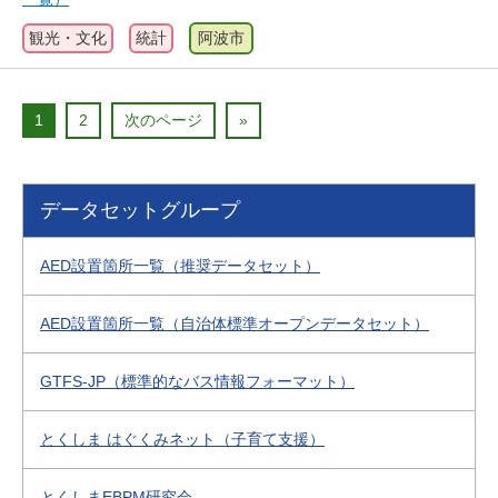
観光・文化
統計
阿波市
1
2
次のページ
»
データセットグループ
AED設置箇所一覧（推奨データセット）
AED設置箇所一覧（自治体標準オープンデータセット）
GTFS-JP（標準的なバス情報フォーマット）
とくしま はぐくみネット（子育て支援）
とくしまEBPM研究会