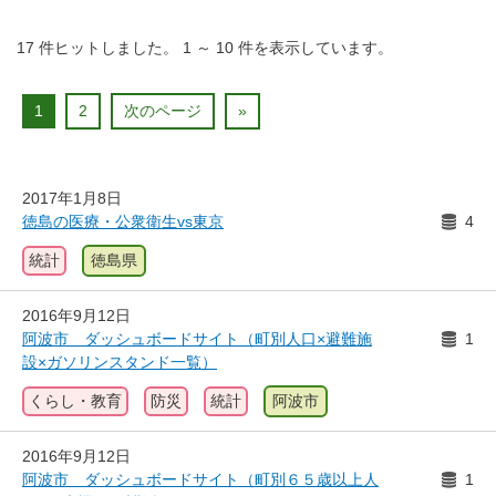
17
件ヒットしました。
1
～
10
件を表示しています。
1
2
次のページ
»
2017年1月8日
徳島の医療・公衆衛生vs東京
4
統計
徳島県
2016年9月12日
阿波市 ダッシュボードサイト（町別人口×避難施
1
設×ガソリンスタンド一覧）
くらし・教育
防災
統計
阿波市
2016年9月12日
阿波市 ダッシュボードサイト（町別６５歳以上人
1