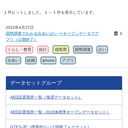
1
件ヒットしました。
1
～
1
件を表示しています。
2015年4月27日
国勢調査でわかる出会い占い 〜オープンデータでア
6
プリ（公開終了）
くらし・教育
統計
徳島県
国勢調査
占い
出会い
結婚
iphone
アプリ
データセットグループ
AED設置箇所一覧（推奨データセット）
AED設置箇所一覧（自治体標準オープンデータセット）
GTFS-JP（標準的なバス情報フォーマット）