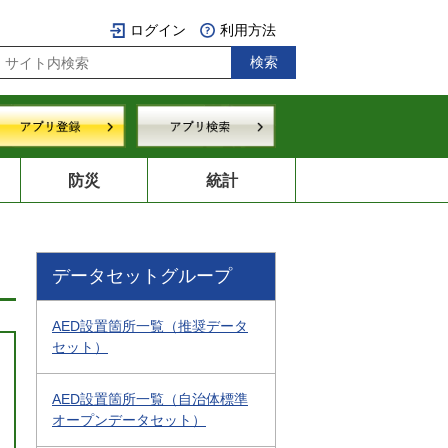
ログイン
利用方法
防災
統計
データセットグループ
AED設置箇所一覧（推奨データ
セット）
AED設置箇所一覧（自治体標準
オープンデータセット）