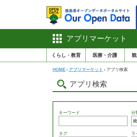
アプリマーケット
くらし・教育
医療・介護
観
HOME
›
アプリマーケット
›
アプリ検索
アプリ検索
キーワード
分
タグ
ラ