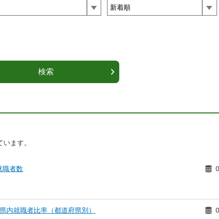
ています。
就職者数
自県内就職者比率（都道府県別）