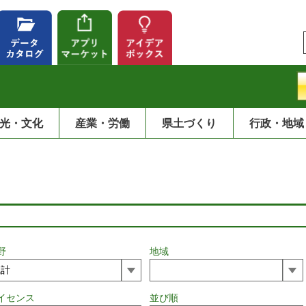
光・文化
産業・労働
県土づくり
行政・地域
野
地域
イセンス
並び順