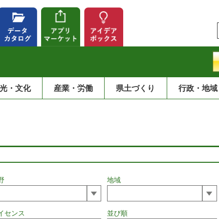
光・文化
産業・労働
県土づくり
行政・地域
野
地域
イセンス
並び順