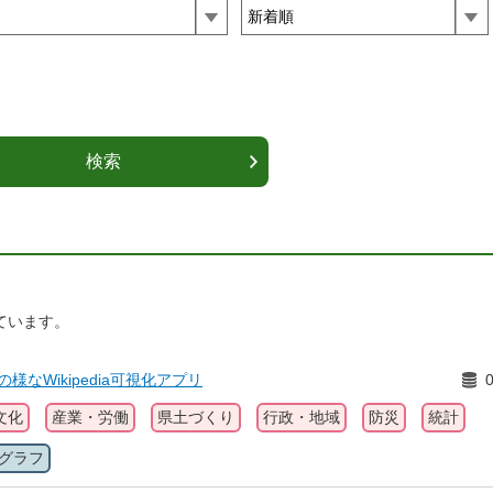
ています。
ilinksの様なWikipedia可視化アプリ
文化
産業・労働
県土づくり
行政・地域
防災
統計
グラフ