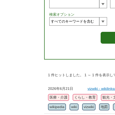
検索オプション
1
件ヒットしました。
1
～
1
件を表示し
2026年6月21日
vizwiki - wik
医療・介護
くらし・教育
観光・
wikipedia
wiki
vizwiki
地図