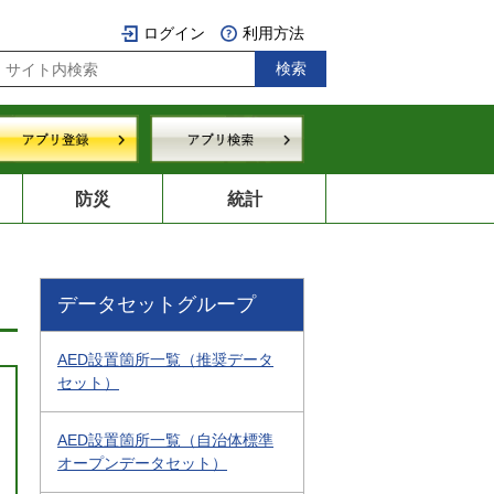
ログイン
利用方法
防災
統計
データセットグループ
AED設置箇所一覧（推奨データ
セット）
AED設置箇所一覧（自治体標準
オープンデータセット）