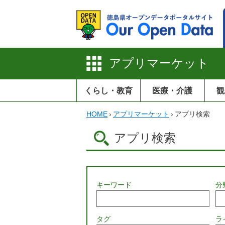
アプリマーケット
くらし・教育
医療・介護
観
HOME
›
アプリマーケット
›
アプリ検索
アプリ検索
キーワード
分
タグ
ラ