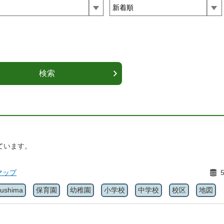
ています。
マップ
kushima
保育園
幼稚園
小学校
中学校
校区
地図