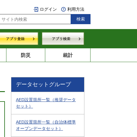
ログイン
利用方法
防災
統計
データセットグループ
AED設置箇所一覧（推奨データ
セット）
AED設置箇所一覧（自治体標準
オープンデータセット）