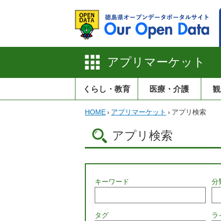
アプリマーケット
くらし・教育
医療・介護
観
HOME
›
アプリマーケット
›
アプリ検索
アプリ検索
キーワード
分
タグ
ラ