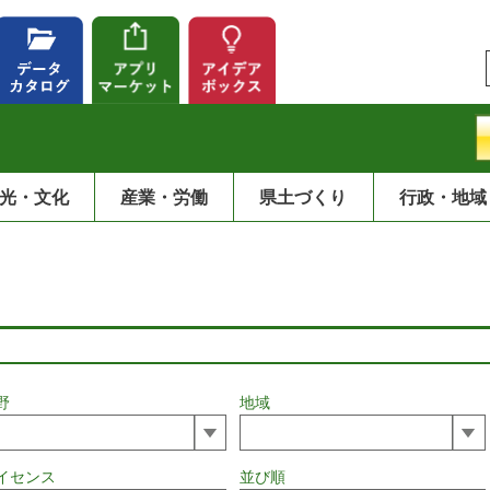
光・文化
産業・労働
県土づくり
行政・地域
野
地域
イセンス
並び順