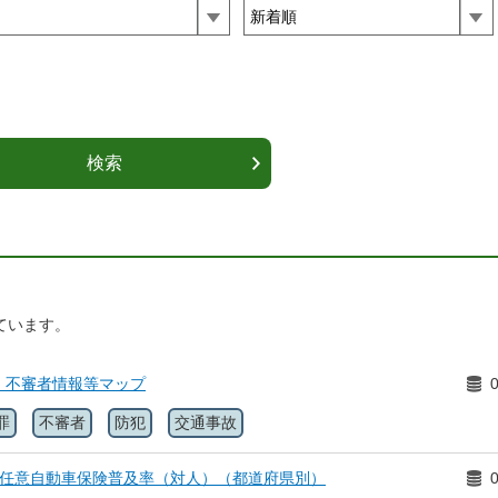
ています。
・不審者情報等マップ
罪
不審者
防犯
交通事故
×任意自動車保険普及率（対人）（都道府県別）