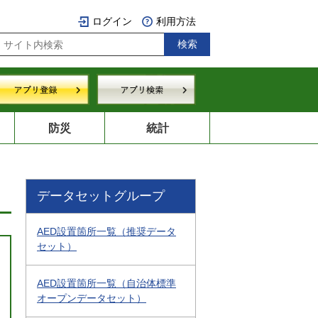
ログイン
利用方法
防災
統計
データセットグループ
AED設置箇所一覧（推奨データ
セット）
AED設置箇所一覧（自治体標準
オープンデータセット）