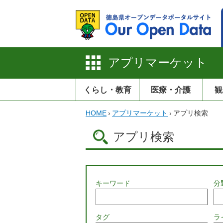
アプリマーケット
くらし・教育
医療・介護
観
HOME
›
アプリマーケット
›
アプリ検索
アプリ検索
キーワード
分
タグ
ラ