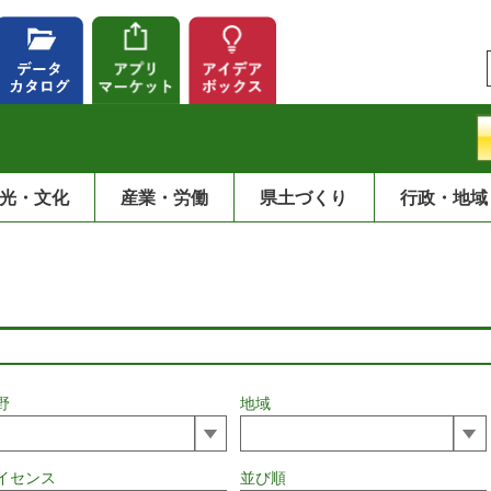
光・文化
産業・労働
県土づくり
行政・地域
野
地域
イセンス
並び順