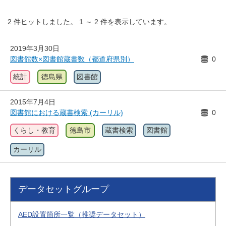
2
件ヒットしました。
1
～
2
件を表示しています。
2019年3月30日
図書館数×図書館蔵書数（都道府県別）
0
統計
徳島県
図書館
2015年7月4日
図書館における蔵書検索 (カーリル)
0
くらし・教育
徳島市
蔵書検索
図書館
カーリル
データセットグループ
AED設置箇所一覧（推奨データセット）