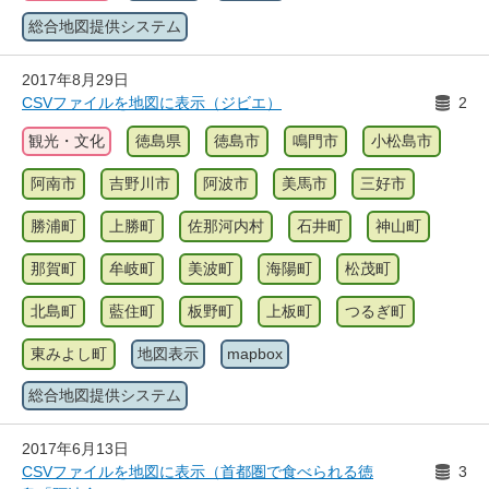
総合地図提供システム
2017年8月29日
CSVファイルを地図に表示（ジビエ）
2
観光・文化
徳島県
徳島市
鳴門市
小松島市
阿南市
吉野川市
阿波市
美馬市
三好市
勝浦町
上勝町
佐那河内村
石井町
神山町
那賀町
牟岐町
美波町
海陽町
松茂町
北島町
藍住町
板野町
上板町
つるぎ町
東みよし町
地図表示
mapbox
総合地図提供システム
2017年6月13日
CSVファイルを地図に表示（首都圏で食べられる徳
3