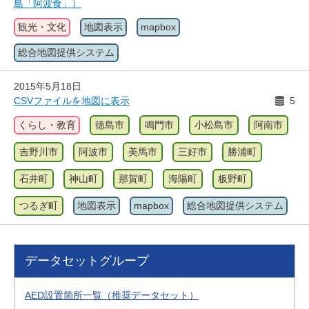
島「阿波食」）
観光・文化
地図表示
mapbox
総合地図提供システム
2015年5月18日
CSVファイルを地図に表示
5
くらし・教育
徳島市
鳴門市
小松島市
阿南市
吉野川市
阿波市
美馬市
三好市
勝浦町
石井町
神山町
那賀町
海陽町
板野町
つるぎ町
地図表示
mapbox
総合地図提供システム
データセットグループ
AED設置箇所一覧（推奨データセット）