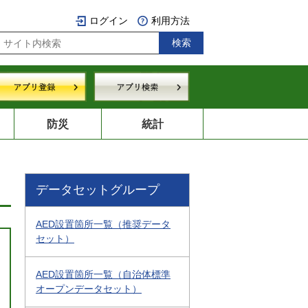
ログイン
利用方法
防災
統計
データセットグループ
AED設置箇所一覧（推奨データ
セット）
AED設置箇所一覧（自治体標準
オープンデータセット）