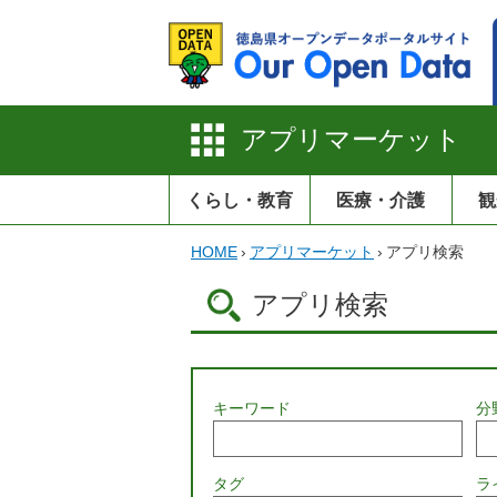
アプリマーケット
くらし・教育
医療・介護
観
HOME
›
アプリマーケット
›
アプリ検索
アプリ検索
キーワード
分
タグ
ラ