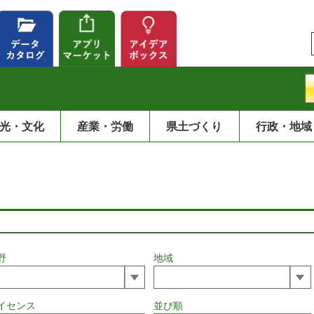
光・文化
産業・労働
県土づくり
行政・地域
野
地域
イセンス
並び順