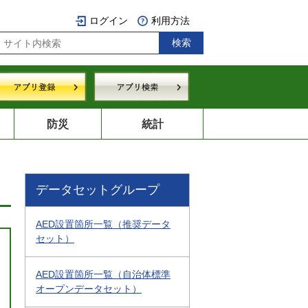
ログイン
利用方法
防災
統計
データセットグループ
AED設置箇所一覧（推奨データ
セット）
AED設置箇所一覧（自治体標準
オープンデータセット）