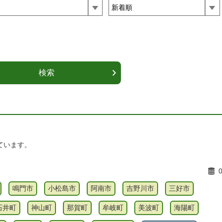
ています。
鳴門市
小松島市
阿南市
吉野川市
三好市
石井町
神山町
那賀町
牟岐町
美波町
海陽町