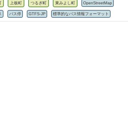
町
上板町
つるぎ町
東みよし町
OpenStreetMap
ス
バス停
GTFS-JP
標準的なバス情報フォーマット