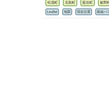
松茂町
北島町
藍住町
板野
Leaflet
地図
現在位置
路線バ