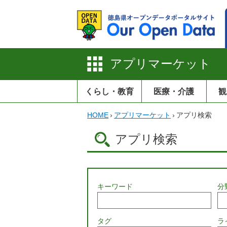
アプリマーケット
くらし・教育
医療・介護
観
HOME
›
アプリマーケット
›
アプリ検索
アプリ検索
キーワード
分
タグ
ラ