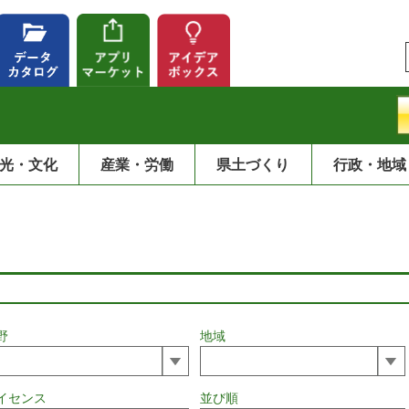
光・文化
産業・労働
県土づくり
行政・地域
野
地域
イセンス
並び順