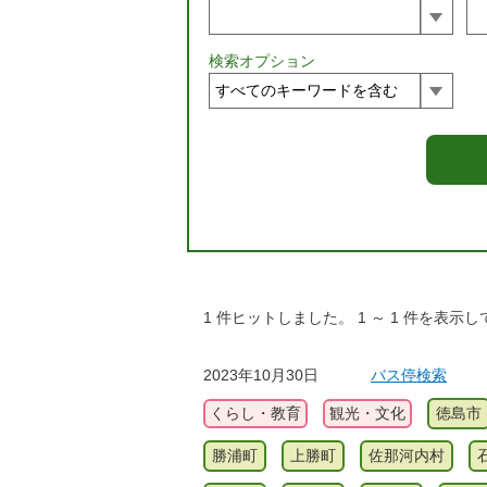
検索オプション
1
件ヒットしました。
1
～
1
件を表示し
2023年10月30日
バス停検索
くらし・教育
観光・文化
徳島市
勝浦町
上勝町
佐那河内村