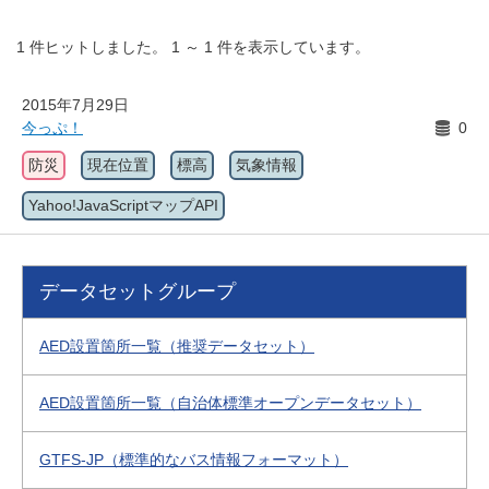
1
件ヒットしました。
1
～
1
件を表示しています。
2015年7月29日
今っぷ！
0
防災
現在位置
標高
気象情報
Yahoo!JavaScriptマップAPI
データセットグループ
AED設置箇所一覧（推奨データセット）
AED設置箇所一覧（自治体標準オープンデータセット）
GTFS-JP（標準的なバス情報フォーマット）