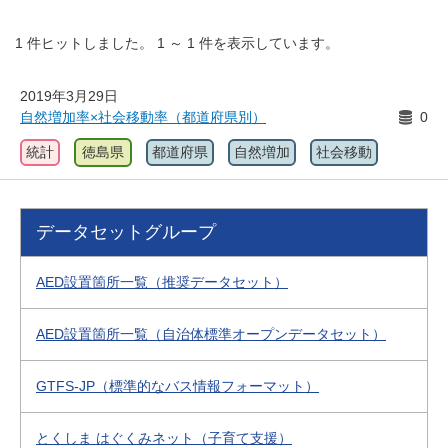
1
件ヒットしました。
1
～
1
件を表示しています。
2019年3月29日
自然増加率×社会移動率（都道府県別）
0
統計
徳島県
都道府県
自然増加
社会移動
データセットグループ
AED設置箇所一覧（推奨データセット）
AED設置箇所一覧（自治体標準オープンデータセット）
GTFS-JP（標準的なバス情報フォーマット）
とくしま はぐくみネット（子育て支援）