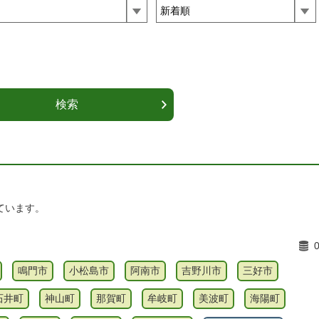
ています。
鳴門市
小松島市
阿南市
吉野川市
三好市
石井町
神山町
那賀町
牟岐町
美波町
海陽町