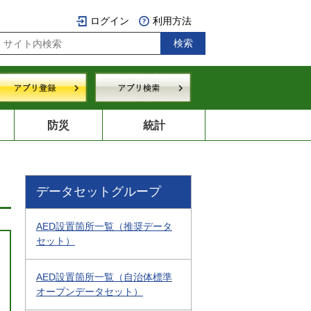
ログイン
利用方法
防災
統計
データセットグループ
AED設置箇所一覧（推奨データ
セット）
AED設置箇所一覧（自治体標準
オープンデータセット）