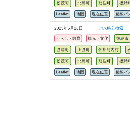
松茂町
北島町
藍住町
板野
Leaflet
地図
現在位置
路線バ
2023年6月16日
バス時刻検索
くらし・教育
観光・文化
徳島市
勝浦町
上勝町
佐那河内村
松茂町
北島町
藍住町
板野
Leaflet
地図
現在位置
路線バ