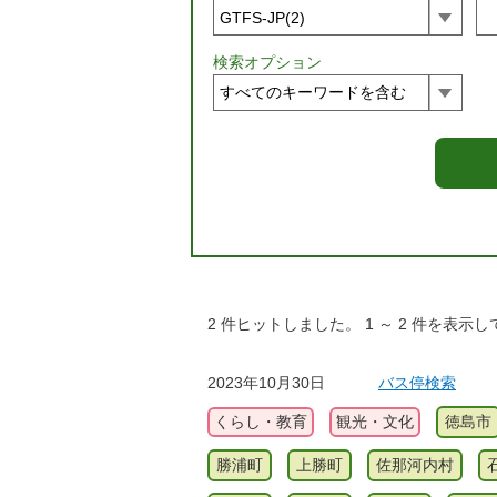
検索オプション
2
件ヒットしました。
1
～
2
件を表示し
2023年10月30日
バス停検索
くらし・教育
観光・文化
徳島市
勝浦町
上勝町
佐那河内村