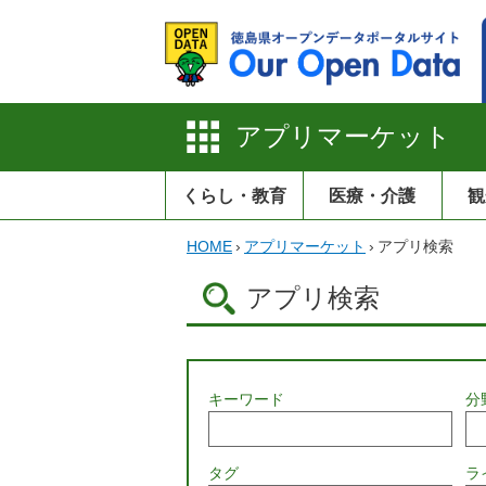
アプリマーケット
くらし・教育
医療・介護
観
HOME
›
アプリマーケット
›
アプリ検索
アプリ検索
キーワード
分
タグ
ラ