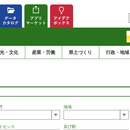
光・文化
産業・労働
県土づくり
行政・地域
野
地域
イセンス
並び順