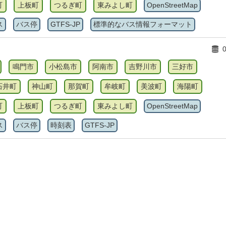
町
上板町
つるぎ町
東みよし町
OpenStreetMap
ス
バス停
GTFS-JP
標準的なバス情報フォーマット
鳴門市
小松島市
阿南市
吉野川市
三好市
石井町
神山町
那賀町
牟岐町
美波町
海陽町
町
上板町
つるぎ町
東みよし町
OpenStreetMap
ス
バス停
時刻表
GTFS-JP