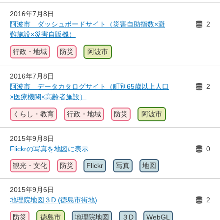
2016年7月8日
阿波市 ダッシュボードサイト（災害自助指数×避
2
難施設×災害自販機）
行政・地域
防災
阿波市
2016年7月8日
阿波市 データカタログサイト（町別65歳以上人口
2
×医療機関×高齢者施設）
くらし・教育
行政・地域
防災
阿波市
2015年9月8日
Flickrの写真を地図に表示
0
観光・文化
防災
Flickr
写真
地図
2015年9月6日
地理院地図３D (徳島市街地)
2
防災
徳島市
地理院地図
３D
WebGL