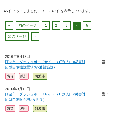
45
件ヒットしました。
31
～
40
件を表示しています。
«
前のページ
1
2
3
4
5
次のページ
»
2016年9月12日
阿波市 ダッシュボードサイト（町別人口×災害対
1
応型自販機設置場所×避難施設）
防災
統計
阿波市
2016年9月12日
阿波市 ダッシュボードサイト（町別人口×災害対
1
応型自動販売機×ＡＥＤ）
防災
統計
阿波市