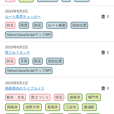
2015年8月3日
ルート雨雲チェッカー
0
防災
雨雲
防災
ルート検索
現在位置
Yahoo!JavaScriptマップAPI
2015年8月2日
雨フル？タッチ
0
防災
天気
防災
現在位置
Yahoo!JavaScriptマップAPI
2015年8月1日
徳島県内のライブカメラ
0
観光・文化
県土づくり
防災
徳島市
鳴門市
阿南市
吉野川市
美馬市
三好市
勝浦町