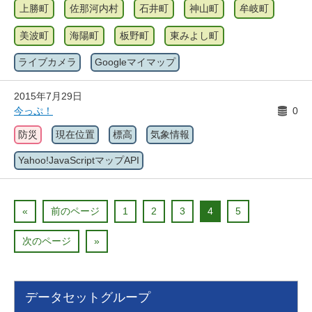
上勝町
佐那河内村
石井町
神山町
牟岐町
美波町
海陽町
板野町
東みよし町
ライブカメラ
Googleマイマップ
2015年7月29日
今っぷ！
0
防災
現在位置
標高
気象情報
Yahoo!JavaScriptマップAPI
«
前のページ
1
2
3
4
5
次のページ
»
データセットグループ