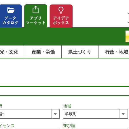
光・文化
産業・労働
県土づくり
行政・地域
野
地域
イセンス
並び順