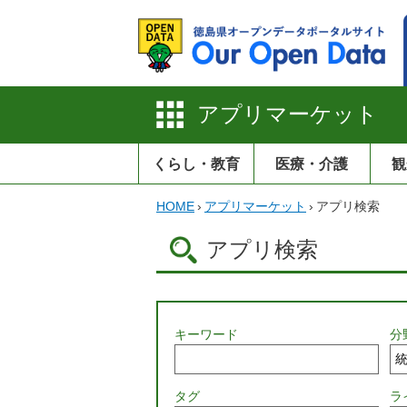
アプリマーケット
くらし・教育
医療・介護
観
HOME
›
アプリマーケット
›
アプリ検索
アプリ検索
キーワード
分
タグ
ラ