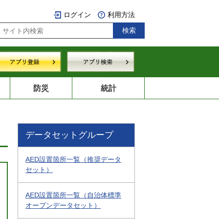
ログイン
利用方法
防災
統計
データセットグループ
AED設置箇所一覧（推奨データ
セット）
AED設置箇所一覧（自治体標準
オープンデータセット）