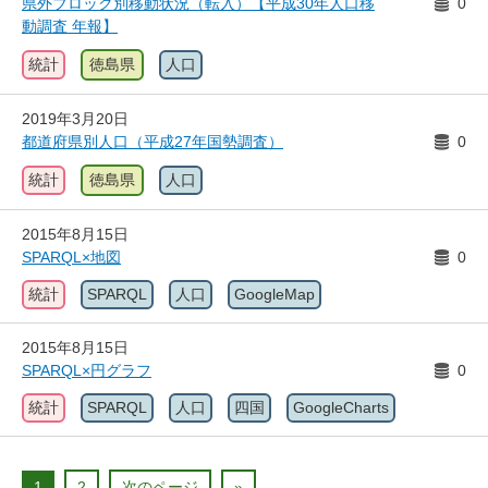
県外ブロック別移動状況（転入）【平成30年人口移
0
動調査 年報】
統計
徳島県
人口
2019年3月20日
都道府県別人口（平成27年国勢調査）
0
統計
徳島県
人口
2015年8月15日
SPARQL×地図
0
統計
SPARQL
人口
GoogleMap
2015年8月15日
SPARQL×円グラフ
0
統計
SPARQL
人口
四国
GoogleCharts
1
2
次のページ
»