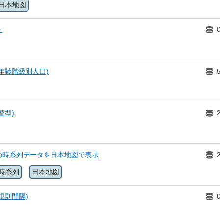
日本地図
ト
年齢階級別人口)
替型)
の時系列データを日本地図で表示
時系列
日本地図
規則間隔)