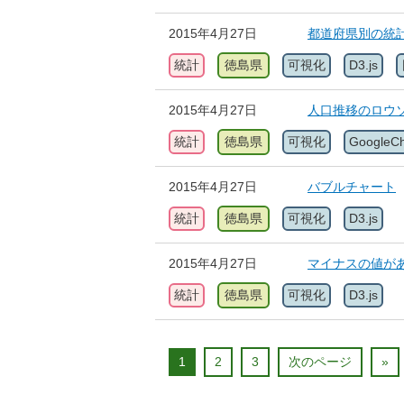
2015年4月27日
都道府県別の統
統計
徳島県
可視化
D3.js
2015年4月27日
人口推移のロウ
統計
徳島県
可視化
GoogleCh
2015年4月27日
バブルチャート
統計
徳島県
可視化
D3.js
2015年4月27日
マイナスの値が
統計
徳島県
可視化
D3.js
1
2
3
次のページ
»