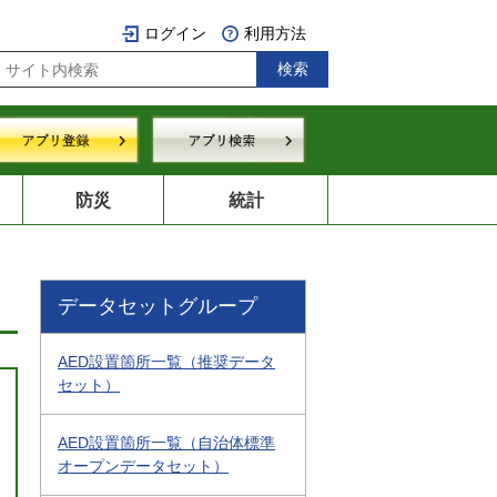
ログイン
利用方法
防災
統計
データセットグループ
AED設置箇所一覧（推奨データ
セット）
AED設置箇所一覧（自治体標準
オープンデータセット）