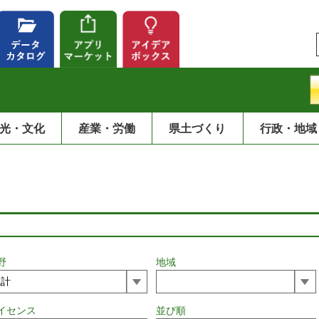
光・文化
産業・労働
県土づくり
行政・地域
野
地域
イセンス
並び順