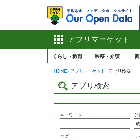
アプリマーケット
くらし・教育
医療・介護
観
HOME
›
アプリマーケット
›
アプリ検索
アプリ検索
キーワード
分
タグ
ラ