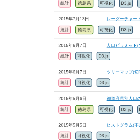
統計
徳島県
可視化
D3.js
2015年7月13日
レーダーチャー
統計
徳島県
可視化
D3.js
2015年6月7日
人口ピラミッド(
統計
可視化
D3.js
2015年6月7日
ツリーマップ(切
統計
可視化
D3.js
2015年5月6日
都道府県別人口
統計
徳島県
可視化
D3.js
2015年5月5日
ヒストグラム(不
統計
可視化
D3.js