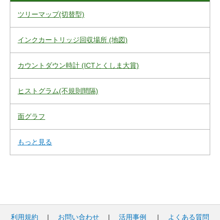
ツリーマップ(切替型)
インクカートリッジ回収場所 (地図)
カウントダウン時計 (ICTとくしま大賞)
ヒストグラム(不規則間隔)
面グラフ
もっと見る
利用規約
|
お問い合わせ
|
活用事例
|
よくある質問