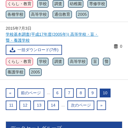
くらし・教育
学校
調査
幼稚園
専修学校
各種学校
高等学校
通信教育
2005
2015年7月3日
学校基本調査(平成17年度(2005年)) 高等学校・盲・
聾・養護学校
0
一括ダウンロード(7件)
くらし・教育
学校
調査
高等学校
盲
聾
養護学校
2005
...
«
前のページ
6
7
8
9
10
...
11
12
13
14
次のページ
»