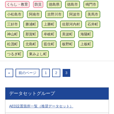
くらし・教育
防災
徳島県
徳島市
鳴門市
小松島市
阿南市
吉野川市
阿波市
美馬市
三好市
勝浦町
上勝町
佐那河内村
石井町
神山町
那賀町
牟岐町
美波町
海陽町
松茂町
北島町
藍住町
板野町
上板町
つるぎ町
東みよし町
«
前のページ
1
2
3
データセットグループ
AED設置箇所一覧（推奨データセット）