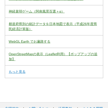
神経衰弱ゲーム（阿南風景百選＋α）
都道府県別の統計データを日本地図で表示（平成26年度県
民経済計算版）
WebGL Earth でお遍路する
OpenStreetMapの表示（Leaflet利用）【ポップアップの追
加】
もっと見る