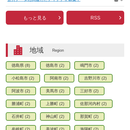
もっと見る
RSS
地域
徳島県
(8)
徳島市
(2)
鳴門市
(2)
小松島市
(2)
阿南市
(2)
吉野川市
(2)
阿波市
(2)
美馬市
(2)
三好市
(2)
勝浦町
(2)
上勝町
(2)
佐那河内村
(2)
石井町
(2)
神山町
(2)
那賀町
(2)
牟岐町
(2)
美波町
(2)
海陽町
(2)