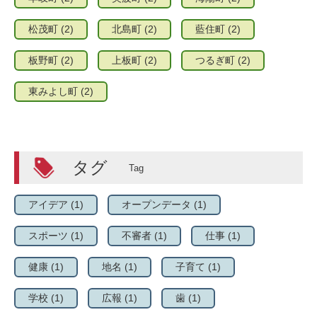
松茂町
(2)
北島町
(2)
藍住町
(2)
板野町
(2)
上板町
(2)
つるぎ町
(2)
東みよし町
(2)
タグ
アイデア
(1)
オープンデータ
(1)
スポーツ
(1)
不審者
(1)
仕事
(1)
健康
(1)
地名
(1)
子育て
(1)
学校
(1)
広報
(1)
歯
(1)