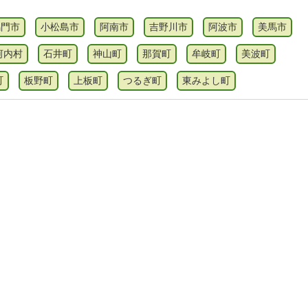
鳴門市
小松島市
阿南市
吉野川市
阿波市
美馬市
河内村
石井町
神山町
那賀町
牟岐町
美波町
町
板野町
上板町
つるぎ町
東みよし町