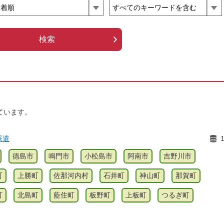
ています。
派遣
徳島市
鳴門市
小松島市
阿南市
吉野川市
町
上勝町
佐那河内村
石井町
神山町
那賀町
町
北島町
藍住町
板野町
上板町
つるぎ町