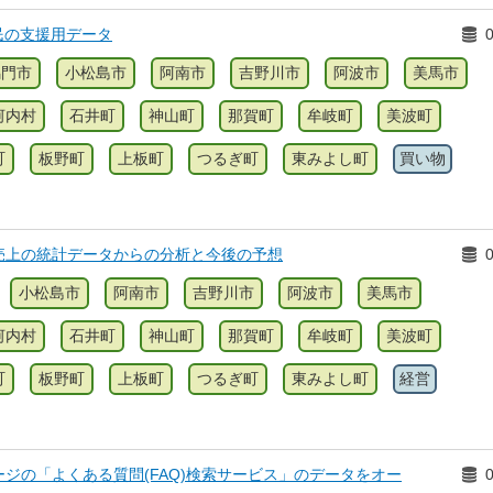
民の支援用データ
鳴門市
小松島市
阿南市
吉野川市
阿波市
美馬市
河内村
石井町
神山町
那賀町
牟岐町
美波町
町
板野町
上板町
つるぎ町
東みよし町
買い物
売上の統計データからの分析と今後の予想
小松島市
阿南市
吉野川市
阿波市
美馬市
河内村
石井町
神山町
那賀町
牟岐町
美波町
町
板野町
上板町
つるぎ町
東みよし町
経営
ジの「よくある質問(FAQ)検索サービス」のデータをオー