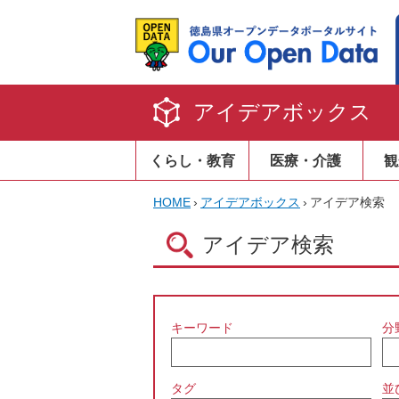
アイデアボックス
くらし・教育
医療・介護
観
HOME
›
アイデアボックス
›
アイデア検索
アイデア検索
キーワード
分
タグ
並