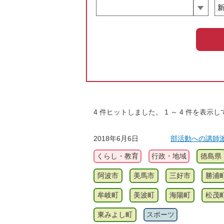
4
件ヒットしました。
1
～
4
件を表示し
2018年6月6日
部活動への講師
くらし・教育
行政・地域
徳島県
阿波市
美馬市
三好市
勝浦
牟岐町
美波町
海陽町
松茂
東みよし町
スポーツ