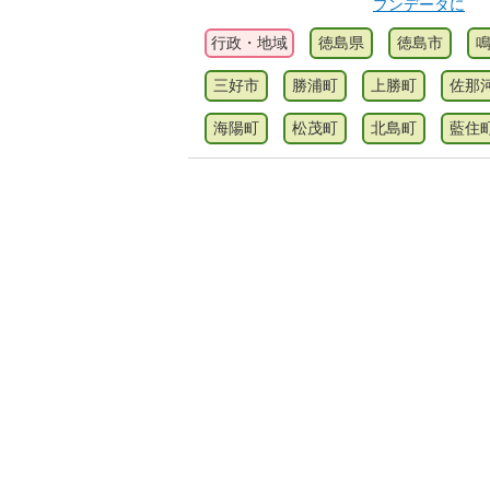
プンデータに
行政・地域
徳島県
徳島市
三好市
勝浦町
上勝町
佐那
海陽町
松茂町
北島町
藍住