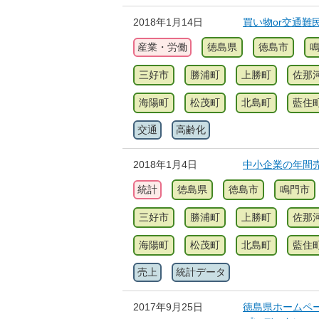
2018年1月14日
買い物or交通難
産業・労働
徳島県
徳島市
三好市
勝浦町
上勝町
佐那
海陽町
松茂町
北島町
藍住
交通
高齢化
2018年1月4日
中小企業の年間
統計
徳島県
徳島市
鳴門市
三好市
勝浦町
上勝町
佐那
海陽町
松茂町
北島町
藍住
売上
統計データ
2017年9月25日
徳島県ホームペー