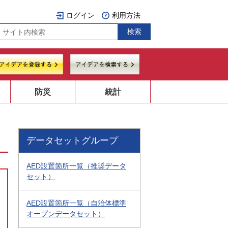
ログイン
利用方法
防災
統計
データセットグループ
AED設置箇所一覧（推奨データ
セット）
AED設置箇所一覧（自治体標準
オープンデータセット）