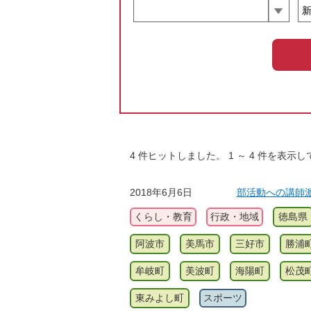
4
件ヒットしました。
1
～
4
件を表示し
2018年6月6日
部活動への講師
くらし・教育
行政・地域
徳島県
阿波市
美馬市
三好市
勝浦
牟岐町
美波町
海陽町
松茂
東みよし町
スポーツ