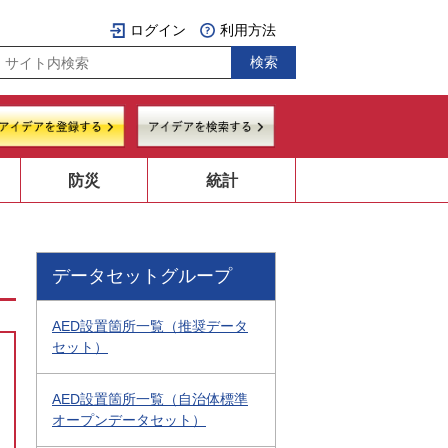
ログイン
利用方法
防災
統計
データセットグループ
AED設置箇所一覧（推奨データ
セット）
AED設置箇所一覧（自治体標準
オープンデータセット）