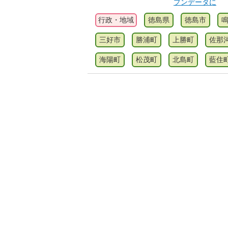
プンデータに
行政・地域
徳島県
徳島市
三好市
勝浦町
上勝町
佐那
海陽町
松茂町
北島町
藍住