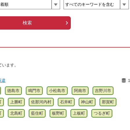
ています。
派遣
徳島市
鳴門市
小松島市
阿南市
吉野川市
町
上勝町
佐那河内村
石井町
神山町
那賀町
町
北島町
藍住町
板野町
上板町
つるぎ町