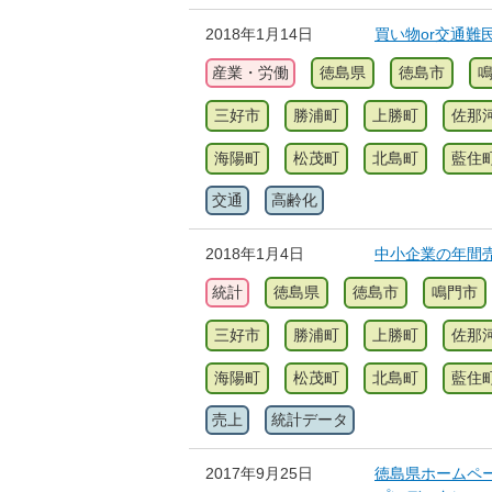
2018年1月14日
買い物or交通難
産業・労働
徳島県
徳島市
三好市
勝浦町
上勝町
佐那
海陽町
松茂町
北島町
藍住
交通
高齢化
2018年1月4日
中小企業の年間
統計
徳島県
徳島市
鳴門市
三好市
勝浦町
上勝町
佐那
海陽町
松茂町
北島町
藍住
売上
統計データ
2017年9月25日
徳島県ホームペー