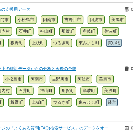
民の支援用データ
鳴門市
小松島市
阿南市
吉野川市
阿波市
美馬市
河内村
石井町
神山町
那賀町
牟岐町
美波町
町
板野町
上板町
つるぎ町
東みよし町
買い物
売上の統計データからの分析と今後の予想
小松島市
阿南市
吉野川市
阿波市
美馬市
河内村
石井町
神山町
那賀町
牟岐町
美波町
町
板野町
上板町
つるぎ町
東みよし町
経営
ジの「よくある質問(FAQ)検索サービス」のデータをオー