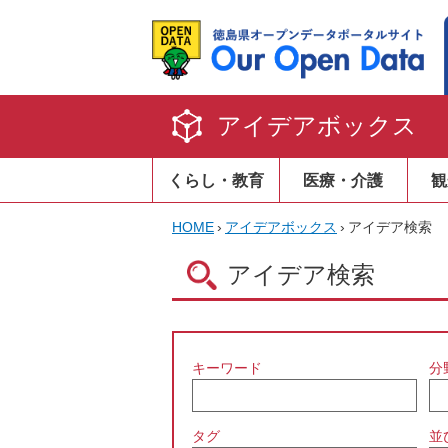
アイデアボックス
くらし・教育
医療・介護
観
HOME
›
アイデアボックス
›
アイデア検索
アイデア検索
キーワード
分
タグ
並