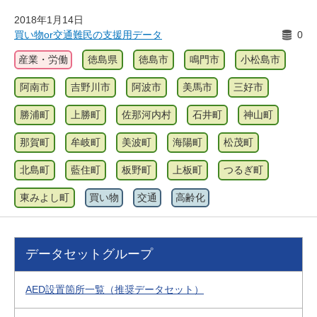
2018年1月14日
買い物or交通難民の支援用データ
0
産業・労働
徳島県
徳島市
鳴門市
小松島市
阿南市
吉野川市
阿波市
美馬市
三好市
勝浦町
上勝町
佐那河内村
石井町
神山町
那賀町
牟岐町
美波町
海陽町
松茂町
北島町
藍住町
板野町
上板町
つるぎ町
東みよし町
買い物
交通
高齢化
データセットグループ
AED設置箇所一覧（推奨データセット）