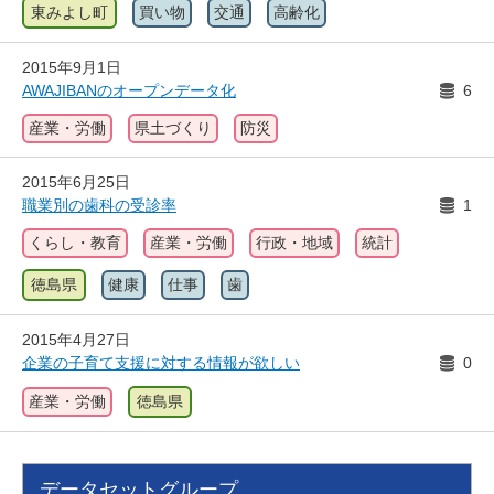
東みよし町
買い物
交通
高齢化
2015年9月1日
AWAJIBANのオープンデータ化
6
産業・労働
県土づくり
防災
2015年6月25日
職業別の歯科の受診率
1
くらし・教育
産業・労働
行政・地域
統計
徳島県
健康
仕事
歯
2015年4月27日
企業の子育て支援に対する情報が欲しい
0
産業・労働
徳島県
データセットグループ