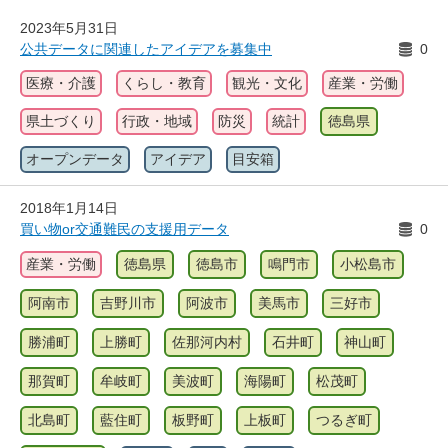
2023年5月31日
公共データに関連したアイデアを募集中
0
医療・介護
くらし・教育
観光・文化
産業・労働
県土づくり
行政・地域
防災
統計
徳島県
オープンデータ
アイデア
目安箱
2018年1月14日
買い物or交通難民の支援用データ
0
産業・労働
徳島県
徳島市
鳴門市
小松島市
阿南市
吉野川市
阿波市
美馬市
三好市
勝浦町
上勝町
佐那河内村
石井町
神山町
那賀町
牟岐町
美波町
海陽町
松茂町
北島町
藍住町
板野町
上板町
つるぎ町