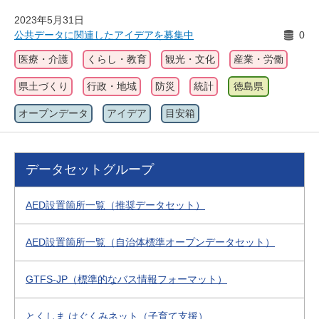
2023年5月31日
公共データに関連したアイデアを募集中
0
医療・介護
くらし・教育
観光・文化
産業・労働
県土づくり
行政・地域
防災
統計
徳島県
オープンデータ
アイデア
目安箱
データセットグループ
AED設置箇所一覧（推奨データセット）
AED設置箇所一覧（自治体標準オープンデータセット）
GTFS-JP（標準的なバス情報フォーマット）
とくしま はぐくみネット（子育て支援）