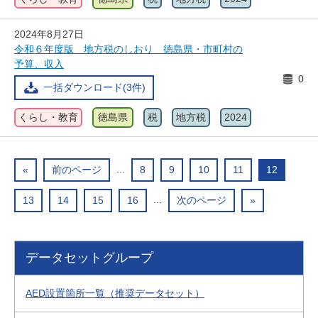
2024年8月27日
令和６年度版 地方税のしおり 徳島県・市町村の
予算、収入
0
一括ダウンロード(3件)
くらし・教育
徳島県
税
地方税
2024
...
«
前のページ
8
9
10
11
12
...
13
14
15
16
次のページ
»
データセットグループ
AED設置箇所一覧（推奨データセット）