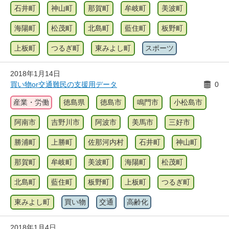
石井町
神山町
那賀町
牟岐町
美波町
海陽町
松茂町
北島町
藍住町
板野町
上板町
つるぎ町
東みよし町
スポーツ
2018年1月14日
買い物or交通難民の支援用データ
0
産業・労働
徳島県
徳島市
鳴門市
小松島市
阿南市
吉野川市
阿波市
美馬市
三好市
勝浦町
上勝町
佐那河内村
石井町
神山町
那賀町
牟岐町
美波町
海陽町
松茂町
北島町
藍住町
板野町
上板町
つるぎ町
東みよし町
買い物
交通
高齢化
2018年1月4日