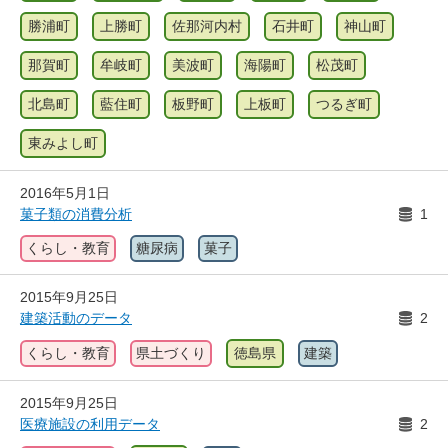
勝浦町
上勝町
佐那河内村
石井町
神山町
那賀町
牟岐町
美波町
海陽町
松茂町
北島町
藍住町
板野町
上板町
つるぎ町
東みよし町
2016年5月1日
菓子類の消費分析
1
くらし・教育
糖尿病
菓子
2015年9月25日
建築活動のデータ
2
くらし・教育
県土づくり
徳島県
建築
2015年9月25日
医療施設の利用データ
2