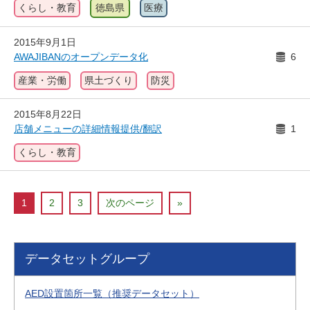
くらし・教育
徳島県
医療
2015年9月1日
AWAJIBANのオープンデータ化
6
産業・労働
県土づくり
防災
2015年8月22日
店舗メニューの詳細情報提供/翻訳
1
くらし・教育
1
2
3
次のページ
»
データセットグループ
AED設置箇所一覧（推奨データセット）