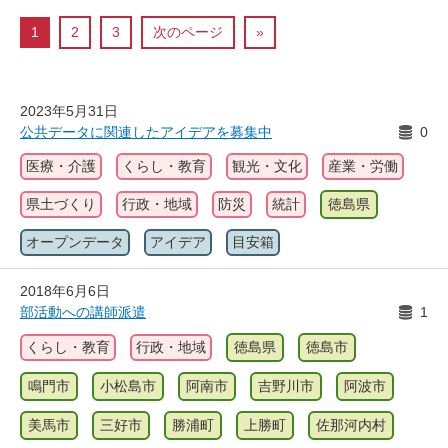
1
2
3
次のページ
»
2023年5月31日
公共データに関連したアイデアを募集中
0
医療・介護
くらし・教育
観光・文化
産業・労働
県土づくり
行政・地域
防災
統計
徳島県
オープンデータ
アイデア
目安箱
2018年6月6日
部活動への講師派遣
1
くらし・教育
行政・地域
徳島県
徳島市
鳴門市
小松島市
阿南市
吉野川市
阿波市
美馬市
三好市
勝浦町
上勝町
佐那河内村