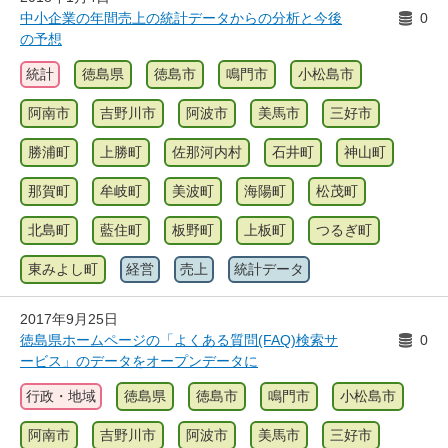
中小企業の年間売上の統計データからの分析と今後
0
の予想
統計
徳島県
徳島市
鳴門市
小松島市
阿南市
吉野川市
阿波市
美馬市
三好市
勝浦町
上勝町
佐那河内村
石井町
神山町
那賀町
牟岐町
美波町
海陽町
松茂町
北島町
藍住町
板野町
上板町
つるぎ町
東みよし町
経営
売上
統計データ
2017年9月25日
徳島県ホームページの「よくある質問(FAQ)検索サ
0
ービス」のデータをオープンデータに
行政・地域
徳島県
徳島市
鳴門市
小松島市
阿南市
吉野川市
阿波市
美馬市
三好市