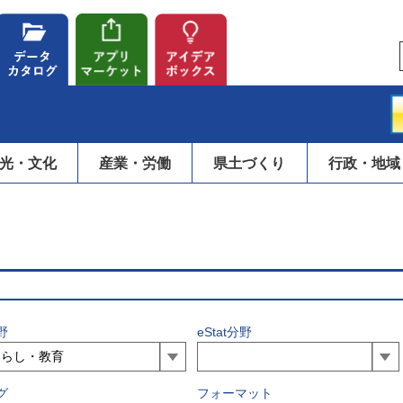
光・文化
産業・労働
県土づくり
行政・地域
野
eStat分野
グ
フォーマット