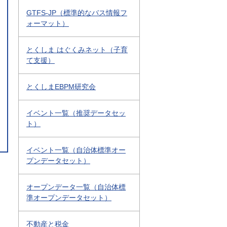
GTFS-JP（標準的なバス情報フ
ォーマット）
とくしま はぐくみネット（子育
て支援）
とくしまEBPM研究会
イベント一覧（推奨データセッ
ト）
イベント一覧（自治体標準オー
プンデータセット）
オープンデータ一覧（自治体標
準オープンデータセット）
不動産と税金