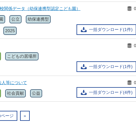
学校関係データ（幼保連携型認定こども園）
園
公立
幼保連携型
一括ダウンロード(1件)
2025
こどもの居場所
一括ダウンロード(1件)
法人等について
一括ダウンロード(4件)
社会貢献
公益
のページ
»