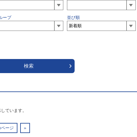
ループ
並び順
示しています。
のページ
»