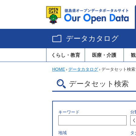
データカタログ
くらし・教育
医療・介護
観
HOME
›
データカタログ
›
データセット検索
データセット検索
キーワード
分
地域
タ