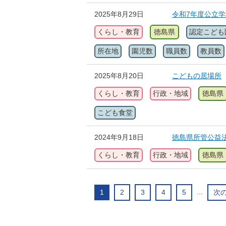
2025年8月29日
令和7年度公立
くらし・教育
徳島県
認定こども
所在地
園児数
職員数
教員数
2025年8月20日
こどもの居場所
くらし・教育
行政・地域
徳島県
こども食堂
2024年9月18日
徳島県所管公益
くらし・教育
行政・地域
徳島県
...
1
2
3
4
5
次