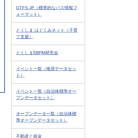
GTFS-JP（標準的なバス情報フ
ォーマット）
とくしま はぐくみネット（子育
て支援）
とくしまEBPM研究会
イベント一覧（推奨データセッ
ト）
イベント一覧（自治体標準オー
プンデータセット）
オープンデータ一覧（自治体標
準オープンデータセット）
不動産と税金