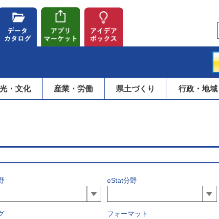
光・文化
産業・労働
県土づくり
行政・地域
野
eStat分野
グ
フォーマット