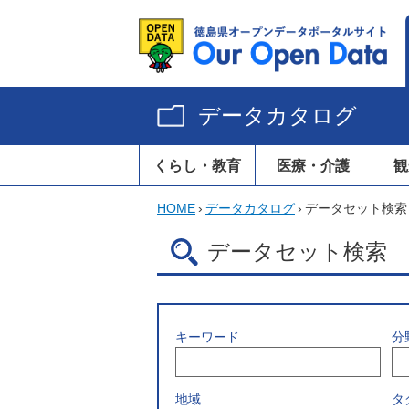
データカタログ
くらし・教育
医療・介護
観
HOME
›
データカタログ
›
データセット検索
データセット検索
キーワード
分
地域
タ