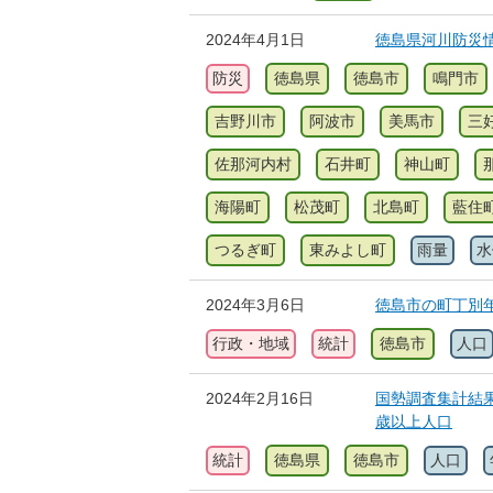
2024年4月1日
徳島県河川防災
防災
徳島県
徳島市
鳴門市
吉野川市
阿波市
美馬市
三
佐那河内村
石井町
神山町
海陽町
松茂町
北島町
藍住
つるぎ町
東みよし町
雨量
水
2024年3月6日
徳島市の町丁別
行政・地域
統計
徳島市
人口
2024年2月16日
国勢調査集計結果
歳以上人口
統計
徳島県
徳島市
人口