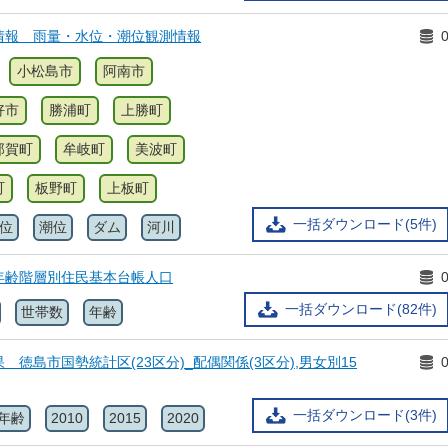
情報 雨量・水位・潮位観測情報
小松島市
阿南市
好市
勝浦町
上勝町
那賀町
牟岐町
美波町
町
板野町
上板町
一括ダウンロード(5件)
位
潮位
ダム
河川
年齢階層別住民基本台帳人口
一括ダウンロード(82件)
世帯数
年齢
 徳島市国勢統計区(23区分)_配偶関係(3区分),男女別15
一括ダウンロード(3件)
年齢
2010
2015
2020