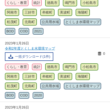
くらし・教育
統計
徳島市
鳴門市
小松島市
阿南市
三好市
牟岐町
美波町
海陽町
松茂町
北島町
公共用水域
とくしま水環境マップ
BOD
COD
2021
2023年1月26日
令和2年度とくしま水環境マップ
0
一括ダウンロード(1件)
くらし・教育
統計
徳島市
鳴門市
小松島市
阿南市
三好市
牟岐町
美波町
海陽町
松茂町
北島町
公共用水域
とくしま水環境マップ
BOD
COD
2020
2023年1月26日