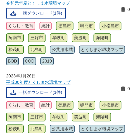
令和元年度とくしま水環境マップ
0
一括ダウンロード(1件)
くらし・教育
統計
徳島市
鳴門市
小松島市
阿南市
三好市
牟岐町
美波町
海陽町
松茂町
北島町
公共用水域
とくしま水環境マップ
BOD
COD
2019
2023年1月26日
平成30年度とくしま水環境マップ
0
一括ダウンロード(1件)
くらし・教育
統計
徳島市
鳴門市
小松島市
阿南市
三好市
牟岐町
美波町
海陽町
松茂町
北島町
公共用水域
とくしま水環境マップ