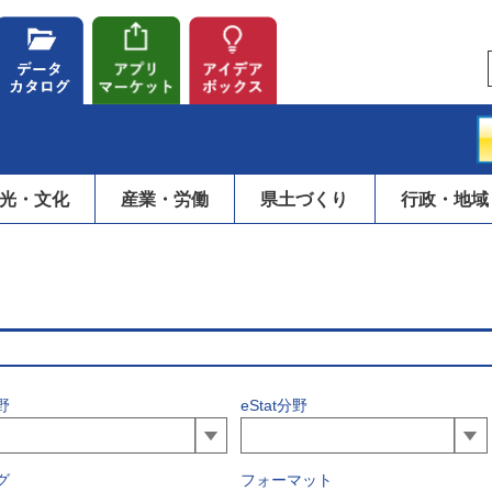
光・文化
産業・労働
県土づくり
行政・地域
野
eStat分野
グ
フォーマット