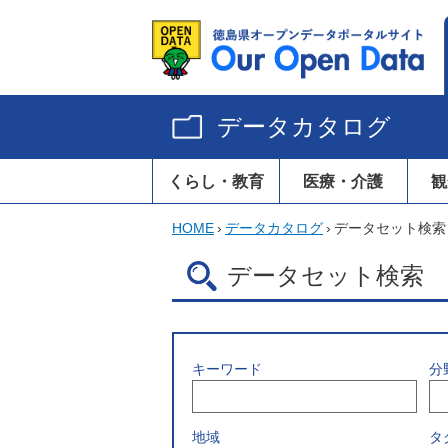
データカタログ
くらし・教育
医療・介護
観
HOME
›
データカタログ
›
データセット検索
データセット検索
キーワード
分
地域
タ