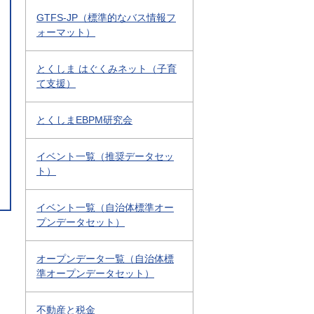
GTFS-JP（標準的なバス情報フ
ォーマット）
とくしま はぐくみネット（子育
て支援）
とくしまEBPM研究会
イベント一覧（推奨データセッ
ト）
イベント一覧（自治体標準オー
プンデータセット）
オープンデータ一覧（自治体標
準オープンデータセット）
不動産と税金