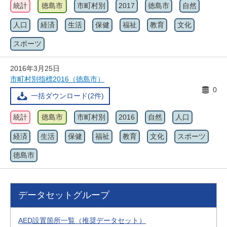
統計
徳島市
市町村別
2017
徳島市
自然
人口
経済
生活
保健
福祉
教育
文化
スポーツ
2016年3月25日
市町村別指標2016（徳島市）
0
一括ダウンロード(2件)
統計
徳島市
市町村別
2016
自然
人口
経済
生活
保健
福祉
教育
文化
スポーツ
徳島市
データセットグループ
AED設置箇所一覧（推奨データセット）