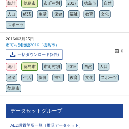
統計
徳島市
市町村別
2017
徳島市
自然
人口
経済
生活
保健
福祉
教育
文化
スポーツ
2016年3月25日
市町村別指標2016（徳島市）
0
一括ダウンロード(2件)
統計
徳島市
市町村別
2016
自然
人口
経済
生活
保健
福祉
教育
文化
スポーツ
徳島市
データセットグループ
AED設置箇所一覧（推奨データセット）