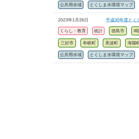
公共用水域
とくしま水環境マップ
2023年1月26日
平成30年度とく
くらし・教育
統計
徳島市
鳴
三好市
牟岐町
美波町
海陽
公共用水域
とくしま水環境マップ