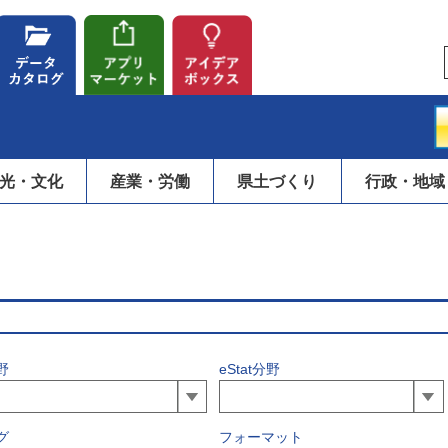
光・文化
産業・労働
県土づくり
行政・地域
野
eStat分野
グ
フォーマット