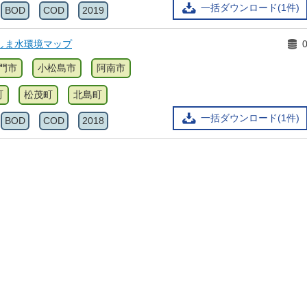
一括ダウンロード(1件)
BOD
COD
2019
しま水環境マップ
門市
小松島市
阿南市
町
松茂町
北島町
一括ダウンロード(1件)
BOD
COD
2018