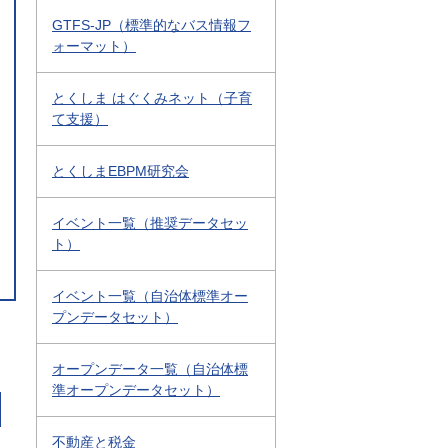
GTFS-JP（標準的なバス情報フ
ォーマット）
とくしま はぐくみネット（子育
て支援）
とくしまEBPM研究会
イベント一覧（推奨データセッ
ト）
イベント一覧（自治体標準オー
プンデータセット）
オープンデータ一覧（自治体標
準オープンデータセット）
不動産と税金