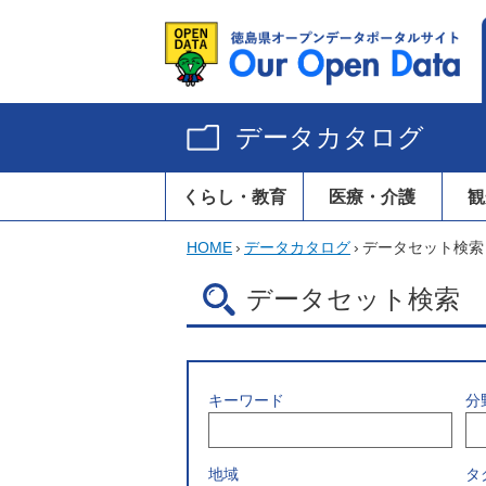
データカタログ
くらし・教育
医療・介護
観
HOME
›
データカタログ
›
データセット検索
データセット検索
キーワード
分
地域
タ